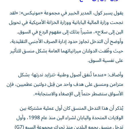
يقول يسبر كول، المدير الخبير في مجموعة «مونيكس»: «لقد
نجحت وزارة المالية اليابانية ووزارة الخزانة الأمريكية في تحويل
الين إلى سلاح»، مشيراً بذلك إلى مفهوم الردع في السوق.
وأوضح أن التدخل تجاوز حدود إدارة الصرف الأجنبي التقليدية،
حيث وظّفت الدولتان ميزانياتهما العامة بشكل منسق للتأثير
على نفسية السوق.
وأضاف: «عندما تُنفق أصول وطنية -تتزايد ندرتها- بشكل
متزامن ومنسق على هدف واحد من قِبَل دولتين عظميين، فإن
الأسواق ستضطر حتماً إلى الإصغاء والاستجابة».
يُذكر أن هذا التدخل المنسق كان أول عملية مشتركة بين
الولايات المتحدة واليابان لشراء الين منذ عام 1998، وأول
تدخل منسق يجمع البلدين منذ تحرك مجموعة السبع (G7)