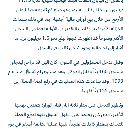
بالفعل أن اليابان أنفقت مبلغاً قياسياً شهرياً قدره 11.73
تريليون ين خلال تلك الفترة، وهو مبلغ تم تمويله جزئياً على
الأرجح من خلال بيع أوراق مالية أجنبية، بما في ذلك سندات
الخزانة الأمريكية. وكانت التقديرات الأولية لعمليتي التدخل
الأكثر وضوحاً قد أظهرت فجوة تبلغ نحو 1.6 تريليون ين، ما
أشار إلى احتمالية وجود تدخل ثالث في السوق.
وقبل تدخل المسؤولين في السوق، كان الين قد تراجع ليتجاوز
مستوى 160 ينّاً مقابل الدولار، وهو مستوى لم يُسجَّل منذ عام
1990. وقد ساعدت هذه العمليات في رفع قيمة العملة إلى
مستوى 155 ينّاً تقريباً.
ويُظهر التدخل على مدار ثلاثة أيام قيام الوزارة بتعديل نهجها
الأخير، الذي كان يعتمد على دخول السوق بقوة لدفع العملة
للتحرك بمقدار 5 ينّات تقريباً، تليها عملية متابعة أصغر في يوم