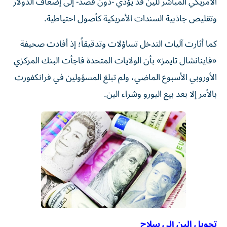
الأمريكي المباشر للين قد يؤدي -دون قصد- إلى إضعاف الدولار
وتقليص جاذبية السندات الأمريكية كأصول احتياطية.
كما أثارت آليات التدخل تساؤلات وتدقيقاً؛ إذ أفادت صحيفة
«فاينانشال تايمز» بأن الولايات المتحدة فاجأت البنك المركزي
الأوروبي الأسبوع الماضي، ولم تبلغ المسؤولين في فرانكفورت
بالأمر إلا بعد بيع اليورو وشراء الين.
تحويل الين إلى سلاح