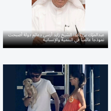
عبدالملك بن كايد: الشيخ زايد أرسى دعائم دولة أصبحت
نموذجاً عالمياً في التنمية والإنسانية