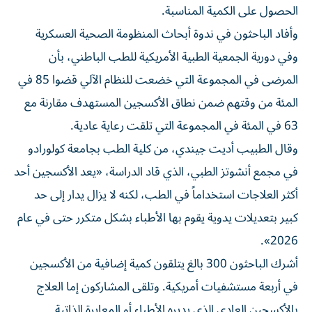
وأفاد الباحثون في ندوة أبحاث المنظومة الصحية العسكرية
وفي دورية الجمعية ​الطبية ⁠الأمريكية للطب الباطني، بأن
المرضى في المجموعة ‌التي خضعت للنظام الآلي قضوا ‌85 في
المئة من وقتهم ضمن نطاق الأكسجين المستهدف مقارنة مع
63 في المئة في المجموعة التي تلقت رعاية عادية.
وقال الطبيب أديت ‌جيندي، من كلية الطب بجامعة كولورادو
في مجمع أنشوتز الطبي، الذي ⁠قاد الدراسة، «يعد الأكسجين أحد
أكثر العلاجات استخداماً في الطب، لكنه لا يزال يدار إلى حد
كبير بتعديلات يدوية يقوم بها الأطباء بشكل متكرر حتى في عام
2026».
أشرك الباحثون 300 بالغ يتلقون كمية إضافية من الأكسجين
في أربعة مستشفيات أمريكية. وتلقى ​المشاركون إما العلاج
بالأكسجين العادي الذي يديره الأطباء أو ‌المعايرة الذاتية