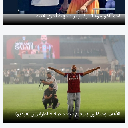
نجم الفورمولا1 لوكلير يريد مهنة أخرى لابنه
الآلاف يحتفلون بتوقيع محمد صلاح لطرابزون (فيديو)