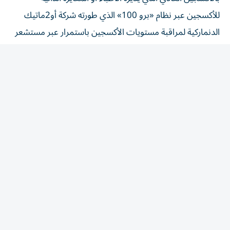
للأكسجين عبر نظام «برو 100» الذي طورته شركة أو2ماتيك
الدنماركية لمراقبة مستويات الأكسجين باستمرار عبر مستشعر
صغير يوضع على طرف ⁠الإصبع ويضبط تدفق الأكسجين لحظة
بلحظة.
وقال الباحثون إن المرضى في مجموعة الذكاء الاصطناعي
قضوا وقتاً أقل بمستويات أكسجين منخفضة، ووقتاً أقل
بمستويات أكسجين ​مرتفعة، واحتاجوا إلى ‌عدد أقل من
التعديلات اليدوية للأكسجين من الطاقم الطبي للأكسجين ‌دون
أي زيادة في الآثار الجانبية الخطرة.
وذكروا أن عملهم يساهم في الجهود المستمرة المدعومة من
الجيش لتحسين توصيل الأكسجين في البيئات شديدة ‌الضغط.
وأوضح الطبيب ‌فيك بيبارتا، المشارك في إعداد ⁠الدراسة ومدير
مركز أبحاث الطب القتالي بجامعة كولورادو في ‌مجمع أنشوتز،
والكولونيل ضمن جنود الاحتياط بالقوات الجوية الأمريكية،