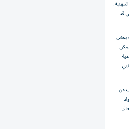
لمهنية،
ي قد
ء بعض
ممكن
ذية
لتي
ف عن
اد
سعاف