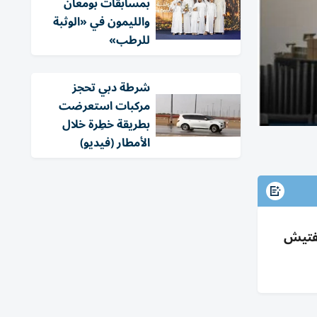
بمسابقات بومعان
والليمون في «الوثبة
للرطب»
شرطة دبي تحجز
مركبات استعرضت
بطريقة خطِرة خلال
الأمطار (فيديو)
ظل ومياه وتفتيش