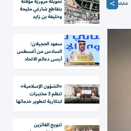
تحويلة مرورية مؤقتة
شارك
بتقاطع شارعَي مليحة
وخليفة بن زايد
سعود الحجيلان:
السادس من أغسطس
أرسى دعائم الاتحاد
«الشؤون الإسلامية»
تنظم 3 مختبرات
ابتكارية لتطوير خدماتها
تتويج الفائزين