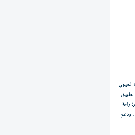
 الحيوي
وء تسجيل الشركات في الأعوام السابقة مستوى التزام تجاوز 99% في تطبيق
ة راحة
، ودعم