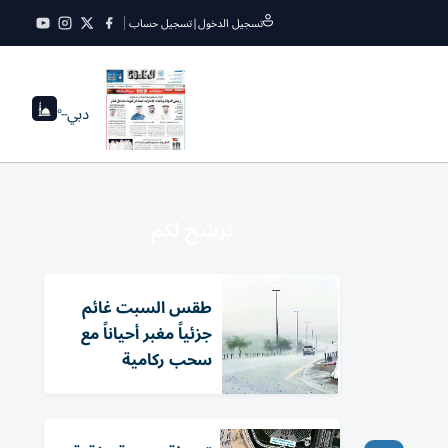
تسجيل الدخول
|
تسجيل حساب
دبي
--°
نرشح لكم
طقس السبت غائم
جزئياً مغبر أحياناً مع
سحب ركامية