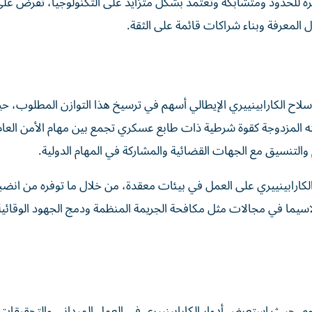
رة للحدود ومتشابكة وتعتمد بشكل متزايد على التكنولوجيا، تفرض على
 المعرفة وبناء شراكات قائمة على الثقة.
اح الكارابينييري الإيطالي أسهم في ترسيخ هذا التوازن المطلوب، حي
عته المزدوجة كقوة شرطية ذات طابع عسكري تجمع بين مهام الأمن العام 
 والتنسيق مع الجهات القضائية والمشاركة في المهام الدولية.
ارابينييري على العمل في بيئات معقدة، من خلال ما توفره من انضبا
سيما في مجالات مثل مكافحة الجريمة المنظمة ودمج الجهود الوقائية
وم، حيث استعرض أدوار الكارابينييري في العمل الميداني والتحقيقات