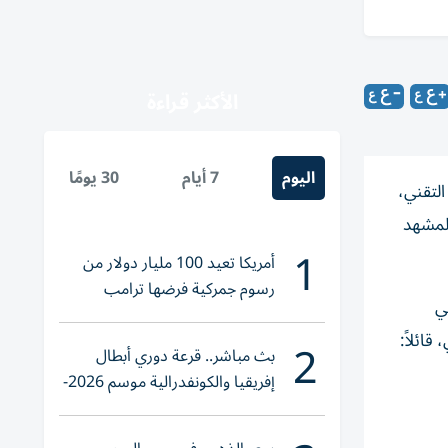
الأكثر قراءة
اليوم
7 أيام
30 يومًا
التقني،
المشهد
1
أمريكا تعيد 100 مليار دولار من
رسوم جمركية فرضها ترامب
طة دبي
ائلاً:
2
بث مباشر.. قرعة دوري أبطال
إفريقيا والكونفدرالية موسم 2026-
2027