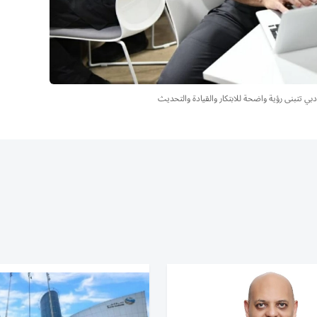
ي تتبنى رؤية واضحة للابتكار والقيادة والتحديث