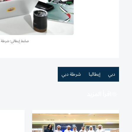
ضابط إيطالي: شرطة دب
دبي
إيطاليا
شرطة دبي
اقرأ المزيد