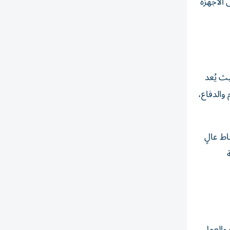
 الأجهزة
ث يُعد
والدفاع،
ط عالٍ
 والعمل