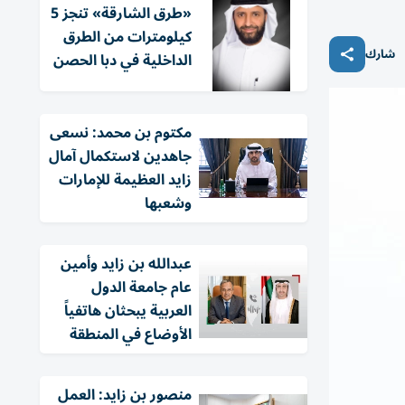
«طرق الشارقة» تنجز 5
كيلومترات من الطرق
شارك
الداخلية في دبا الحصن
مكتوم بن محمد: نسعى
جاهدين لاستكمال آمال
زايد العظيمة للإمارات
وشعبها
عبدالله بن زايد وأمين
عام جامعة الدول
العربية يبحثان هاتفياً
الأوضاع في المنطقة
منصور بن زايد: العمل