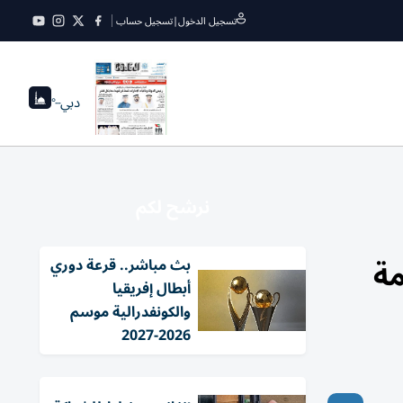
تسجيل الدخول
|
تسجيل حساب
دبي
--°
نرشح لكم
لقمة
بث مباشر.. قرعة دوري
أبطال إفريقيا
والكونفدرالية موسم
2026-2027