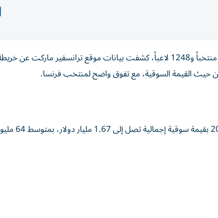
مع بدء العد التنازلي لانطلاق كأس العالم 2026 بمشاركة 48 منتخباً و1248 لاعباً، كشفت بيانات موقع ترانسفير ماركت عن
من حيث القيمة السوقية، مع تفوق واضح لمنتخب فرنسا.
يتصدر منتخب فرنسا قائمة أغلى منتخبات كأس العالم 