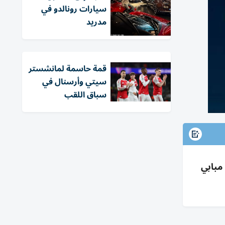
سيارات رونالدو في
مدريد
قمة حاسمة لمانشستر
سيتي وأرسنال في
سباق اللقب
في مونديال 2026 (1.67مليار) أمام إنجلترا وإسبانيا؛ تفوق أوروبي؛ هالاند يرفع النرويج للتوب10؛ مبابي