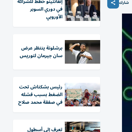
إنفانتينو خطط للشراكة
شارك
في دوري السوبر
الأوروبي
برشلونة ينتظر عرض
سان جيرمان لتوريس
رئيس بشكتاش تحت
الضغط بسبب فشله
في صفقة محمد صلاح
تعرف إلى أسطول