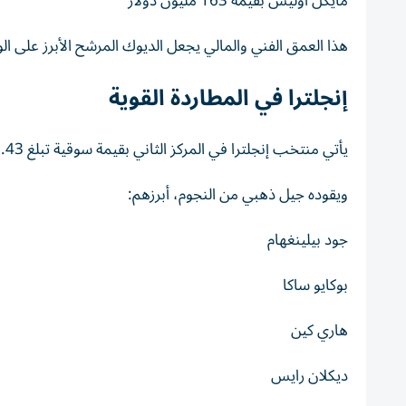
مايكل أوليس بقيمة 163 مليون دولار
هذا العمق الفني والمالي يجعل الديوك المرشح الأبرز على الو
إنجلترا في المطاردة القوية
يأتي منتخب إنجلترا في المركز الثاني بقيمة سوقية تبلغ 1.43 مليار دولار.
ويقوده جيل ذهبي من النجوم، أبرزهم:
جود بيلينغهام
بوكايو ساكا
هاري كين
ديكلان رايس