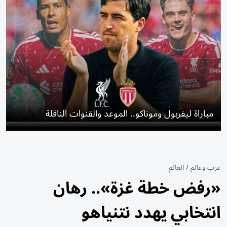
مباراة ليفربول وموناكو.. الموعد والقنوات الناقلة
عرب وعالم
/
العالم
«رفض خطة غزة».. رهان
انتخابي يهدد نتنياهو