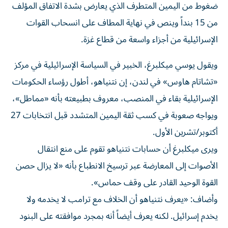
ضغوط من اليمين المتطرف الذي يعارض بشدة الاتفاق المؤلف
من 15 بنداً وينص في نهاية المطاف على انسحاب القوات
الإسرائيلية من أجزاء واسعة من قطاع غزة.
ويقول يوسي ميكلبرغ، الخبير في السياسة الإسرائيلية في مركز
«تشاتام هاوس» في لندن، إن نتنياهو، أطول رؤساء الحكومات
الإسرائيلية بقاء في المنصب، معروف بطبيعته بأنه «مماطل»،
ويواجه صعوبة في كسب ثقة اليمين المتشدد قبل انتخابات 27
أكتوبر/تشرين الأول.
ويرى ميكلبرغ أن حسابات نتنياهو تقوم على منع انتقال
الأصوات إلى المعارضة عبر ترسيخ الانطباع بأنه «لا يزال حصن
القوة الوحيد القادر على وقف حماس».
وأضاف: «يعرف نتنياهو أن الخلاف مع ترامب لا يخدمه ولا
يخدم إسرائيل. لكنه يعرف أيضاً أنه بمجرد موافقته على البنود