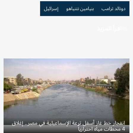
دونالد ترامب
بنيامين نتنياهو
إسرائيل
اقرأ المزيد
انفجار خط غاز أسفل ترعة الإسماعيلية في مصر.. إغلاق
4 محطات مياه احترازياً