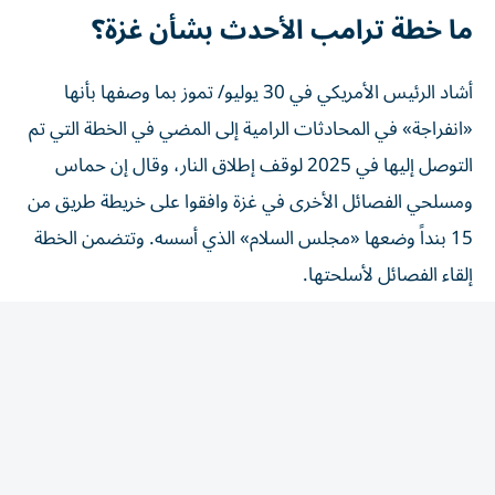
ما خطة ترامب الأحدث بشأن غزة؟
أشاد الرئيس الأمريكي في 30 يوليو/ تموز ‌بما وصفها بأنها
«انفراجة» في المحادثات الرامية إلى المضي في الخطة التي تم
التوصل إليها في 2025 لوقف إطلاق النار، وقال إن حماس
ومسلحي الفصائل الأخرى في غزة وافقوا ⁠على خريطة طريق من
15 بنداً وضعها «مجلس السلام» الذي أسسه. وتتضمن الخطة
إلقاء الفصائل لأسلحتها.
وأدت خطة ‌2025 إلى خفض حدة العنف لكنها أخفقت ‌في
وضع نهاية للهجمات الإسرائيلية على غزة أو ضمان نزع سلاح
المسلحين، وهما أمران شكّلا محور أشهر من المفاوضات
المضنية بين مجلس السلام وحماس في القاهرة.
وتهدف خريطة الطريق إلى المضي في بنود الخطة الأصلية