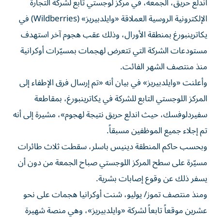
اندلع حريق، الجمعة، في مركز لوجستي تابع لشركة التجارة
الإلكترونية الروسية العملاقة «وايلدبيريز» (Wildberries) في
يكاترينبورغ بمنطقة الأورال، وذلك عقب هجوم آخر استهدف
مستودعات الشركة التي تتعرض لهجمات بمسيّرات أوكرانية
منذ منتصف الشهر الفائت.
وأعلنت «وايلدبيريز» في بيان أنه «تم إرسال فرق الإطفاء إلى
المركز اللوجستي التابع للشركة في يكاترينبورغ، بمقاطعة
سفيردلوفسك، حيث اندلع حريق نتيجة لهجوم»، مشيرة إلى أنه
تم إجلاء جميع الموظفين مسبقاً.
وبحسب حاكم المنطقة دينيس باسلر، سقطت ثلاث طائرات
مسيّرة على سطح المركز اللوجستي صباح الجمعة من دون أن
يسفر ذلك عن وقوع إصابات بشرية.
ومنذ منتصف تموز/ يوليو، شنت أوكرانيا هجمات على نحو
عشرين موقعاً تابعاً لشركة «وايلدبيريز»، وهي منصة شهيرة