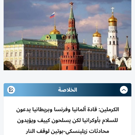
الخلاصة
الكرملين: قادة ألمانيا وفرنسا وبريطانيا يدعون
للسلام بأوكرانيا لكن يسلحون كييف ويؤيدون
محادثات زيلينسكي-بوتين لوقف النار