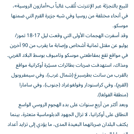
للبيع بالتجزئة عبر الإنترنت تُلقب غالباً ب«أمازون الروسية»،
في أنحاء مختلفة من روسيا وفي شبه جزيرة القرم التي ضمتها
موسكو.
وقد أسفرت الهجمات الأولى التي وقعت ليل 17-18 تموز/
يوليو عن مقتل ثمانية أشخاص وإصابة ما يقرب من 90 آخرين
في مواقع تقع بمقاطعتي موسكو وتامبوف بوسط البلاد الغربي.
ومذاك، استهدفت ضربات بطائرات مسيّرة أوكرانية مواقع
بالقرب من سانت بطرسبرغ (شمال غرب)، وفي سيمفروبول
(القرم)، وفي كراسنودار وفولغوغراد (جنوب)، وفي سامارا
(منطقة الفولغا).
وبعد أكثر من أربع سنوات على بدء الهجوم الروسي الواسع
النطاق على أوكرانيا، لا تزال الجهود الدبلوماسية متعثرة، بينما
يكثف البلدان ضرباتهما البعيدة المدى، ما يؤدي إلى تزايد أعداد