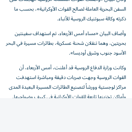
السفن البحرية العاملة لصالح القوات الأوكرانية»، بحسب ما
ذكرته وكالة سبوتنيك الروسية للأنباء.
وأضاف البيان «مساء أمس الأربعاء، تم استهداف سفينتين
بحريتين، وهما تنقلان شحنة عسكرية، بطائرات مسيرة في البحر
الأسود جنوب وشرق أوديسا».
وكانت وزارة الدفاع الروسية قد أعلنت، أمس الأربعاء، أن
القوات الروسية وجهت ضربات دقيقة ومباشرة استهدفت
مراكز لوجستية وورشاً لتصنيع الطائرات المسيرة البعيدة المدى
وأماكن تخزينها تابعة للقوات الأوكرانية في كييف وضواحيها.
وأشارت الوزارة إلى أنه «تم استهداف 3 سفن شحن جنوب
أوديسا، كانت تنقل أسلحة ومعدات عسكرية للقوات
الأوكرانية».