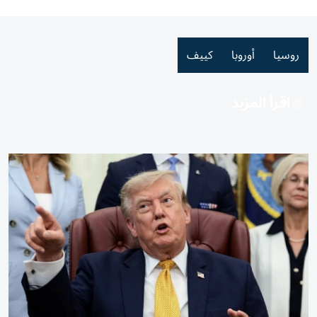
روسيا
أوروبا
كييف
اقرأ المزيد