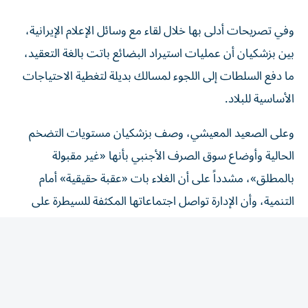
وفي تصريحات أدلى بها خلال لقاء مع وسائل الإعلام الإيرانية،
بين بزشكيان أن عمليات استيراد البضائع باتت بالغة التعقيد،
ما دفع السلطات إلى اللجوء لمسالك بديلة لتغطية الاحتياجات
الأساسية للبلاد.
وعلى الصعيد المعيشي، وصف بزشكيان مستويات التضخم
الحالية وأوضاع سوق الصرف الأجنبي بأنها «غير مقبولة
بالمطلق»، مشدداً على أن الغلاء بات «عقبة حقيقية» أمام
التنمية، وأن الإدارة تواصل اجتماعاتها المكثفة للسيطرة على
الأسعار.
وأقر الرئيس الإيراني بأن قرار السلم والحرب في بلاده ليس بيد
الحكومة، إنما بيد الحرس الثوري وذلك في اعتراف علني نادر
بسيطرة المؤسسة العسكرية على السلطة.