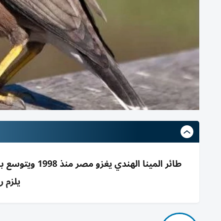
يلزم ر