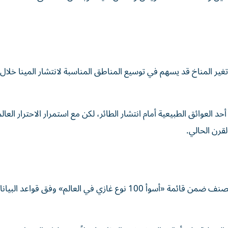
غير المناخ قد يسهم في توسيع المناطق المناسبة لانتشار المينا خلال 
 العوائق الطبيعية أمام انتشار الطائر، لكن مع استمرار الاحترار العال
لقرن الحالي.
لا ينظر علماء البيئة إلى المينا باعتباره مجرد طائر جديد، بل يصنف ضمن قائمة «أسوأ 100 نوع غازي في العالم» وفق قواعد ا