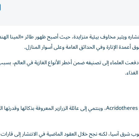
انتشاره ويثير مخاوف بيئية متزايدة، حيث أصبح ظهور طائر «المينا الهن
ق أعمدة الإنارة وفي الحدائق العامة وعلى أسوار المنازل.
فعت العلماء إلى تصنيفه ضمن أخطر الأنواع الغازية في العالم، بسبب
لغذاء.
يُعرف «المينا الشائع» أو «المينا الهندي» علميا باسم Acridotheres tristis، وينتمي إلى عائلة الزرازير المعروفة بذكائها
نوب شرق آسيا، لكنه نجح خلال العقود الماضية في الانتشار إلى قارات