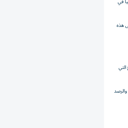
اً في
ى هذه
التي
 والرصد