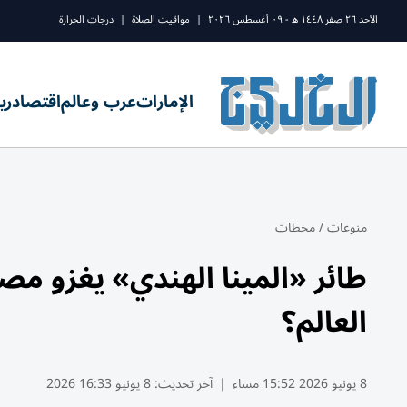
الأحد ٢٦ صفر ١٤٤٨ ه - ٠٩ أغسطس ٢٠٢٦
|
مواقيت الصلاة
|
درجات الحرارة
الإمارات
عرب وعالم
اقتصاد
ري
منوعات
/
محطات
طائر «المينا الهندي» يغزو مص
العالم؟
8 يونيو 2026 15:52 مساء
|
آخر تحديث:
8 يونيو 16:33 2026