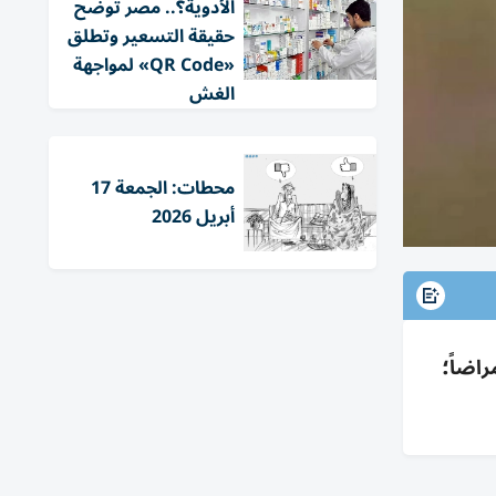
الأدوية؟.. مصر توضح
حقيقة التسعير وتطلق
«QR Code» لمواجهة
الغش
محطات: الجمعة 17
أبريل 2026
قل أمراضاً؛