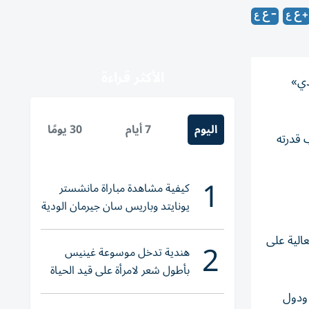
الأكثر قراءة
دي»
اليوم
7 أيام
30 يومًا
 قدرته
1
كيفية مشاهدة مباراة مانشستر
يونايتد وباريس سان جيرمان الودية
والقنوات الناقلة
 وقدرتها العالية على
2
هندية تدخل موسوعة غينيس
بأطول شعر لامرأة على قيد الحياة
 ودول