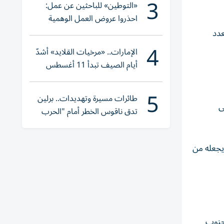
3
«التوطين» للباحثين عن عمل:
احذروا عروض العمل الوهمية
وتحققوا عبر «الباركود»
عدد
4
الإمارات.. «مرخيات القلايد» أشدّ
أيام الصيف تبدأ 11 أغسطس
5
طائرات مسيرة وتهديدات.. برلين
ى
تدق ناقوس الخطر أمام "الحرب
الهجينة"
يجعله من
 السخنة جنوب