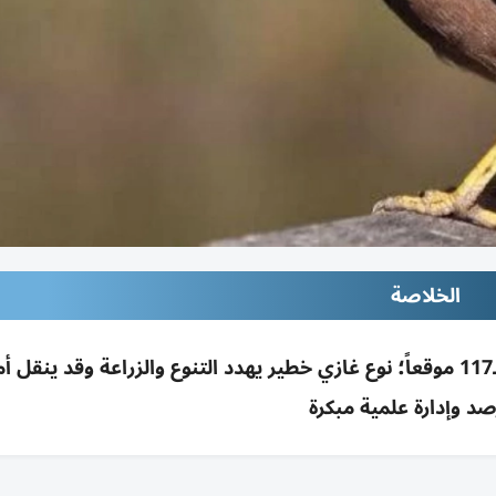
الخلاصة
طائر المينا الهندي يغزو مصر منذ 1998 ويتوسع بـ117 موقعاً؛ نوع غازي خطير يهدد التنوع والزراعة وقد ين
صد وإدارة علمية مبكرة