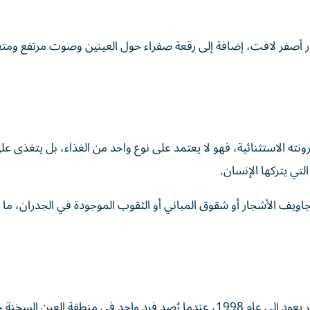
ر أصفر لافت، إضافة إلى رقعة صفراء حول العينين وصوت مرتفع ومت
رونته الاستثنائية، فهو لا يعتمد على نوع واحد من الغذاء، بل يتغذى عل
لتي يتركها الإنسان.
ويف الأشجار أو شقوق المباني أو الثقوب الموجودة في الجدران، ما 
أشارت دراسات إلى أن أول ظهور موثق لطائر المينا في مصر يعود إلى عام 1998، عندما رُصد فرد واحد في منطقة العين