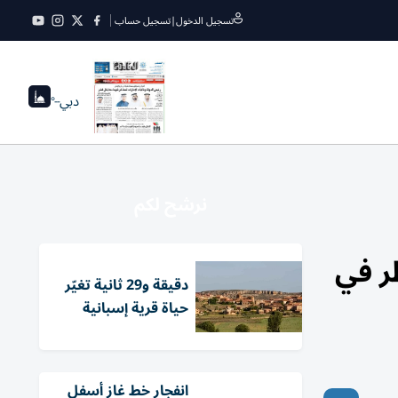
تسجيل الدخول
|
تسجيل حساب
دبي
--°
نرشح لكم
ر في
دقيقة و29 ثانية تغيّر
حياة قرية إسبانية
انفجار خط غاز أسفل