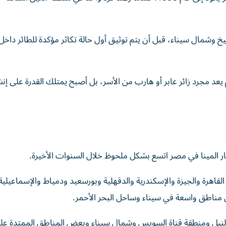
شمال سيناء، قبل أن يتم توثيق أول حالة تكاثر مؤكدة للطائر داخ
يعد مجرد زائر عابر أو هارب من الأسر، بل أصبح يمتلك القدرة على إنش
117 موقعاً مختلفاً شملت القاهرة والجيزة والإسكندرية والدقهلية وبورسعيد ودمياط والإسماعيلية
 مناطق واسعة في سيناء وساحل البحر الأحمر.
تا النيل ومنطقة قناة السويس وشمال سيناء وبعض المناطق الممتدة ع