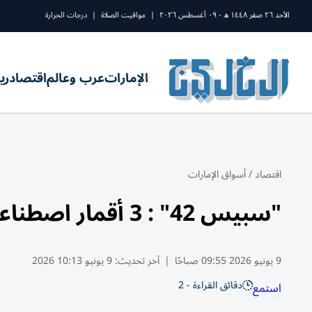
الأحد ٢٦ صفر ١٤٤٨ ه - ٠٩ أغسطس ٢٠٢٦
|
مواقيت الصلاة
|
درجات الحرارة
الإمارات
عرب وعالم
اقتصاد
ري
اقتصاد
/
أسواق الإمارات
"سبيس 42" : 3 أقمار اصطناعية تدخل مرحلة التشغيل الكامل
9 يونيو 2026 09:55 صباحًا
|
آخر تحديث:
9 يونيو 10:13 2026
دقائق القراءة - 2
استمع