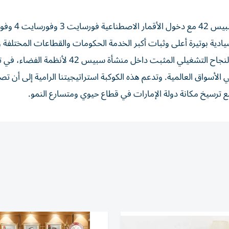
دية بوتيرة أعلى وثبات أكبر الخدمة الحكومات والقطاعات المختلفة و
حول العالم. وساهم تعاوننا مع شركة "آيس آي"، إلى جانب النجاح التشغيلي المثبت داخل منشأة سبيس 42 لأن
الأسواق العالمية. وتدعم هذه الكوكبة استراتيجيتنا الرامية إلى أن تص
مع ترسيخ مكانة دولة الإمارات في قطاع حيوي ومتسارع النمو.