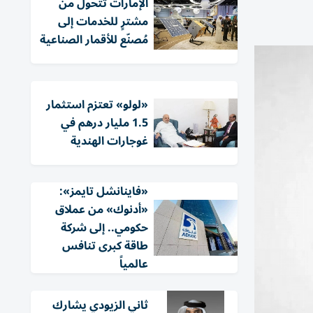
الإمارات تتحول من
مشترٍ للخدمات إلى
مُصنّع للأقمار الصناعية
«لولو» تعتزم استثمار
1.5 مليار درهم في
غوجارات الهندية
«فاينانشل تايمز»:
«أدنوك» من عملاق
حكومي.. إلى شركة
طاقة كبرى تنافس
عالمياً
ثاني الزيودي يشارك