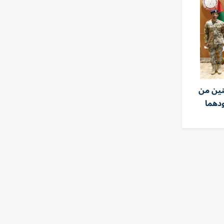
ثنين من
ودهما