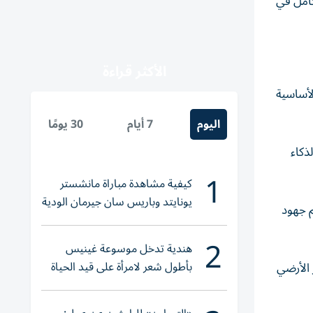
فورسايت-5" مرحلة التشغيل الكامل في
الأكثر قراءة
لأساسية
اليوم
7 أيام
30 يومًا
ركة والمدعوم بالذكاء
1
كيفية مشاهدة مباراة مانشستر
يونايتد وباريس سان جيرمان الودية
دولار، إلى جانب دعم جهود
والقنوات الناقلة
2
هندية تدخل موسوعة غينيس
بأطول شعر لامرأة على قيد الحياة
ر الأرضي