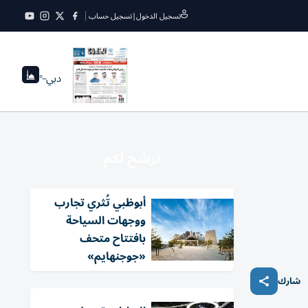
تسجيل الدخول
|
تسجيل حساب
دبي
--°
نرشح لكم
أبوظبي تُثري تجارب
ووجهات السياحة
بافتتاح متحف
«جوجنهايم»
شارك