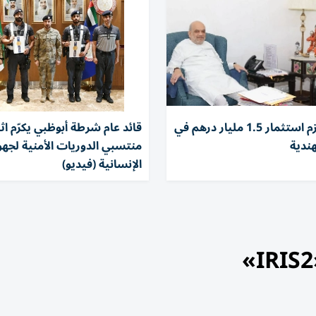
«لولو» تعتزم استثمار 1.5 مليار درهم في
قائد عام شرطة أبوظبي يكرّم ا
هندية
منتسبي الدوريات الأمنية لجه
الإنسانية (فيديو)