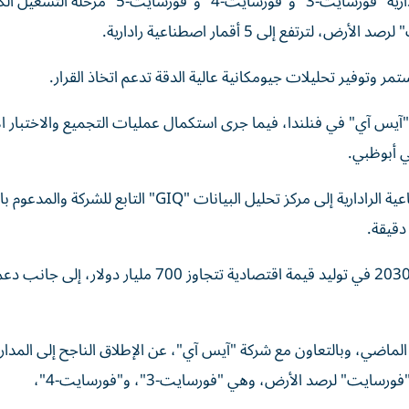
أعلنت شركة سبيس 42، عن دخول الأقمار الاصطناعية الرادارية "فورسايت-3" و"فورسايت-4" و"
 إلى 5 أقمار اصطناعية رادارية.
 وتوفير تحليلات جيومكانية عالية الدقة تدعم اتخاذ القرار.
"آيس آي" في فنلندا، فيما جرى استكمال عمليات التجميع والاختبار ا
ي أبوظبي.
وأكدت الشركة أن كوكبة فورسايت توفر صور الأقمار الاصطناعية الرادارية إلى مركز تحليل البيانات "GIQ" التابع للش
دقيقة.
وتوقعت الشركة أن تسهم تطبيقات رصد الأرض بحلول عام 2030 في توليد قيمة اقتصادية تتجاوز 700 مليار 
 نوفمبر الماضي، وبالتعاون مع شركة "آيس آي"، عن الإطلاق الناجح إلى المدا
المنخفض لثلاثة أقمار اصطناعية رادارية جديدة ضمن كوكبة "فورسايت" لرصد الأرض، وهي "فورسايت-3"، و"فورسايت-4"،