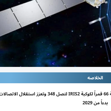
الخلاصه
المفوضية الأوروبية وقّعت مع SpaceRISE لإضافة 66 قمراً لكوكبة IRIS2 لتصل 348 وتعزز ا
بدءاً من 2029