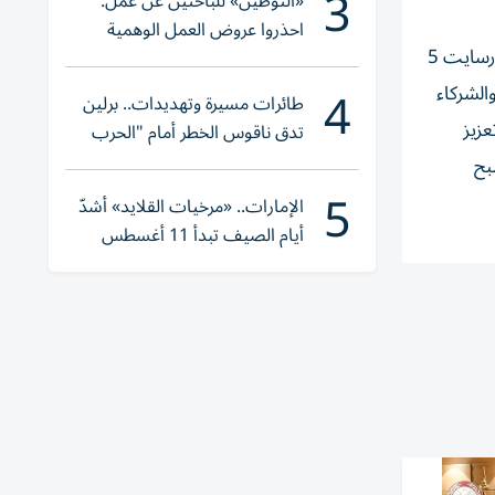
3
«التوطين» للباحثين عن عمل:
احذروا عروض العمل الوهمية
وقال حسن الحوسني، الرئيس التنفيذي للحلول الذكية في سبيس 42 مع دخول الأقمار الاصطناعية فورسایت 3 وفورسایت 4 وفورسایت 5
وتحققوا عبر «الباركود»
4
الشركاء
طائرات مسيرة وتهديدات.. برلين
ظمة الفضاء، في تعزيز
تدق ناقوس الخطر أمام "الحرب
الهجينة"
بح
5
الإمارات.. «مرخيات القلايد» أشدّ
أيام الصيف تبدأ 11 أغسطس