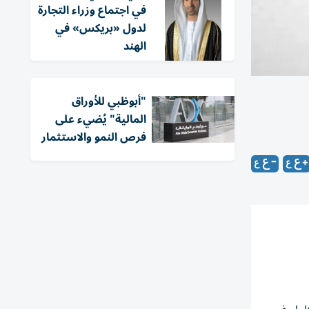
في اجتماع وزراء التجارة
لدول «بريكس» في
الهند
"أبوظبي للأوراق
المالية" يُضيء على
فرص النمو والاستثمار