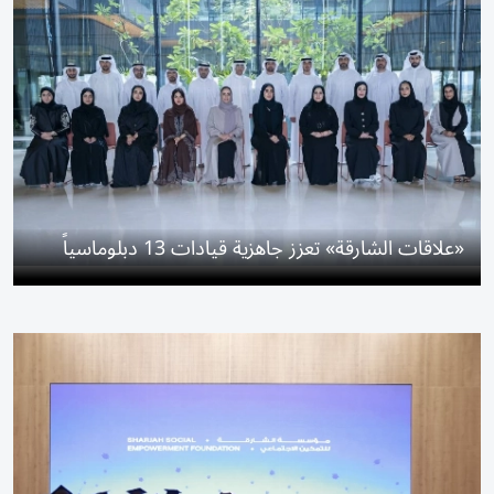
«علاقات الشارقة» تعزز جاهزية قيادات 13 دبلوماسياً