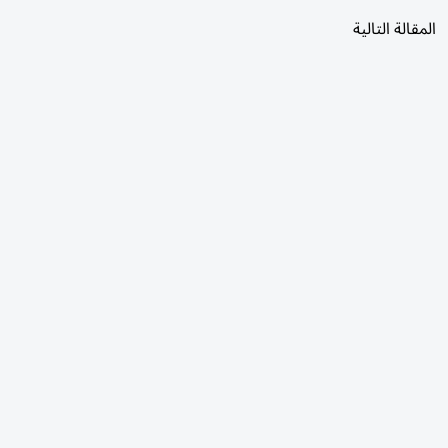
المقالة التالية
الأكثر قراءة
اليوم
7 أيام
30 يومًا
كيفية مشاهدة مباراة مانشستر يونايتد وباريس سان جيرمان