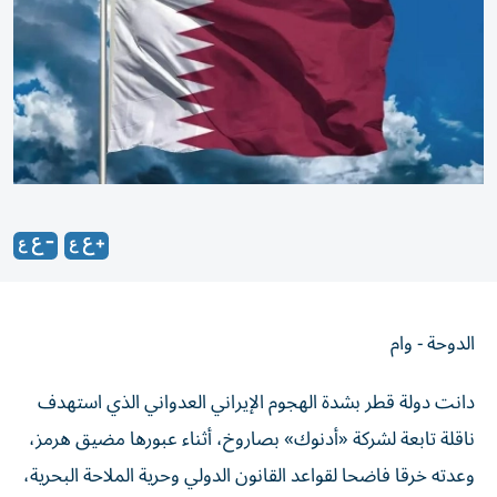
الدوحة - وام
دانت دولة قطر بشدة الهجوم الإيراني العدواني الذي استهدف
ناقلة تابعة لشركة «أدنوك» بصاروخ، أثناء عبورها مضيق هرمز،
وعدته خرقا فاضحا لقواعد القانون الدولي وحرية الملاحة البحرية،
وانتهاكاً صارخاً لقرار مجلس الأمن رقم 2817.