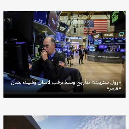
«وول ستريت» تتأرجح وسط ترقب لاتفاق وشيك بشأن
«هرمز»