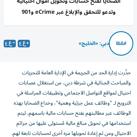
الضحايا لفتح حسابات وتحويل أموال احتيالية
وتدعو للتحقق والإبلاغ عبر eCrime و901
دبي: «الخليج»
حذّرت إدارة الحد من الجريمة في الإدارة العامة للتحريات
والمباحث الجنائية في شرطة دبي، من استغلال عصابات
احتيال لمواقع التواصل الاجتماعي وتطبيقات المراسلة في
الترويج لـ "وظائف عمل جزئية وهمية"، وخداع الضحايا بهذه
الوظائف عبر مطالبتهم بفتح حسابات مالية باسمهم، ليتم
استخدامها في تحويل مبالغ مالية مُستولى عليها من جرائم
الاحتيال ومن ثم إعادة تحويلها مره أخرى لحسابات تابعة لهم.