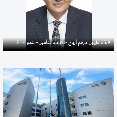
25.9 مليون درهم أرباح «الاتحاد للتأمين» بنمو 14%