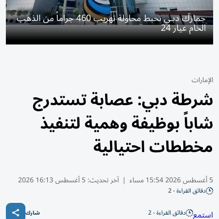
جمارك دبـي تحبط محاولة تهريب 460 جراماً من الذهب
الخام عيار 24
الإمارات
شرطة دبي: عصابة تستدرج
شاباً بوظيفة وهمية لتنفيذ
مخططات احتيالية
5 أغسطس 2026 15:54 مساء
|
آخر تحديث:
5 أغسطس 16:13 2026
دقائق القراءة - 2
دقائق القراءة - 2
استمع
شارك