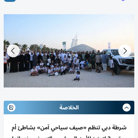
الخلاصة
شرطة دبي تنظم «صيف سياحي آمن» بشاطئ أم