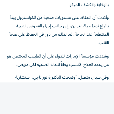
وأكدت أن الحفاظ على مستويات صحية من الكولسترول يبدأ
باتباع نمط حياة متوازن، إلى جانب إجراء الفحوص الطبية
المنتظمة عند الحاجة، لما لذلك من دور في الحفاظ على صحة
القلب.
وشددت مؤسسة الإمارات للدواء على أن الطبيب المختص هو
من يحدد العلاج الأنسب وفقاً للحالة الصحية لكل مريض.
وفي سياق متصل، أوضحت الدكتورة نور ناجي، استشارية
الطب الباطني ورئيسة القسم في مدينة برجيل الطبية
ل«الخليج»، أن ارتفاع الكولسترول يُعرف ب«القاتل الصامت»،
لأن معظم المصابين لا يشعرون بأي أعراض لسنوات، بينما
تستمر الدهون بالتراكم داخل جدران الشرايين، ما يزيد احتمالية
الإصابة بتصلب الشرايين والجلطات القلبية والدماغية إذا لم يتم