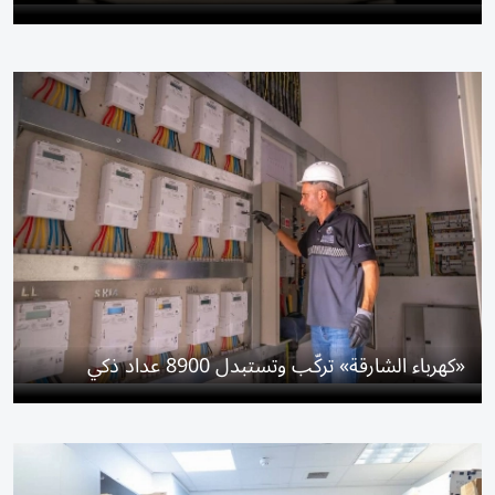
«كهرباء الشارقة» تركّب وتستبدل 8900 عداد ذكي