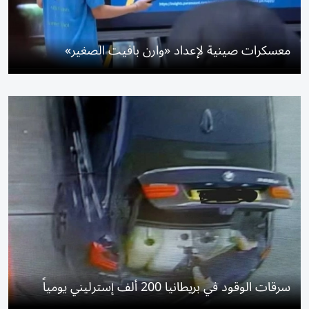
معسكرات صينية لإعداد «وارن بافيت الصغير»
سرقات الوقود في بريطانيا 200 ألف إسترليني يومياً