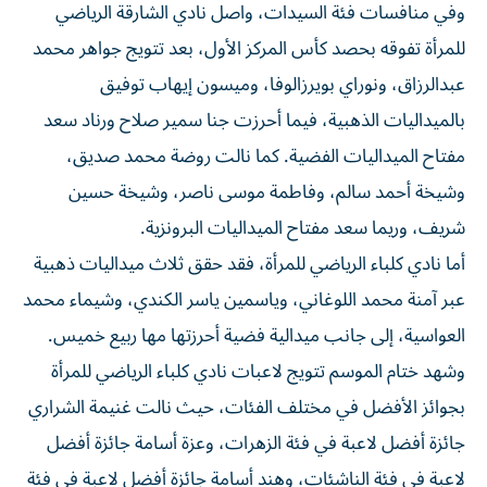
وفي منافسات فئة السيدات، واصل نادي الشارقة الرياضي
للمرأة تفوقه بحصد كأس المركز الأول، بعد تتويج جواهر محمد
عبدالرزاق، ونوراي بويرزالوفا، وميسون إيهاب توفيق
بالميداليات الذهبية، فيما أحرزت جنا سمير صلاح ورناد سعد
مفتاح الميداليات الفضية. كما نالت روضة محمد صديق،
وشيخة أحمد سالم، وفاطمة موسى ناصر، وشيخة حسين
شريف، وريما سعد مفتاح الميداليات البرونزية.
أما نادي كلباء الرياضي للمرأة، فقد حقق ثلاث ميداليات ذهبية
عبر آمنة محمد اللوغاني، وياسمين ياسر الكندي، وشيماء محمد
العواسية، إلى جانب ميدالية فضية أحرزتها مها ربيع خميس.
وشهد ختام الموسم تتويج لاعبات نادي كلباء الرياضي للمرأة
بجوائز الأفضل في مختلف الفئات، حيث نالت غنيمة الشراري
جائزة أفضل لاعبة في فئة الزهرات، وعزة أسامة جائزة أفضل
لاعبة في فئة الناشئات، وهند أسامة جائزة أفضل لاعبة في فئة