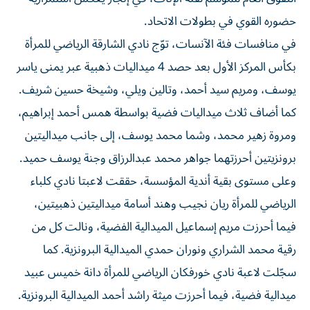
حضوره القوي في بطولات الاتحاد.
في منافسات فئة الآنسات، توّج نادي الشارقة الرياضي للمرأة
بكأس المركز الأول بعد حصد 4 ميداليات ذهبية عبر يمنى ياسر
يوسف، ومريم سيد أحمد، وتالين ويلي، وشيخة حسين شريف.
كما أضاف ثلاث ميداليات فضية بواسطة همس أحمد إبراهيم،
ومروة زهير محمد، وشما محمد يوسف، إلى جانب ميداليتين
برونزيتين أحرزتهما جواهر محمد عبدالرزاق وجنة يوسف حميد.
وعلى مستوى بقية أندية المؤسسة، حققت لاعبتا نادي كلباء
الرياضي للمرأة ريان نجيب وهند أسامة ميداليتين ذهبيتين،
فيما أحرزت مريم إسماعيل الميدالية الفضية، ونالت كل من
رقية محمد الشراري ونوران حمدي الميدالية البرونزية. كما
سجّلت لاعبة نادي خورفكان الرياضي للمرأة دانة خميس عبيد
ميدالية فضية، فيما أحرزت ميثة راشد أحمد الميدالية البرونزية.