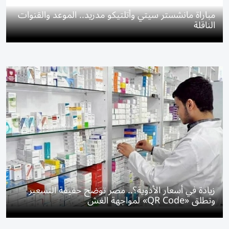
مباراة مانشستر سيتي وأتلتيكو مدريد.. الموعد والقنوات
الناقلة
زيادة في أسعار الأدوية؟.. مصر توضح حقيقة التسعير
وتطلق «QR Code» لمواجهة الغش