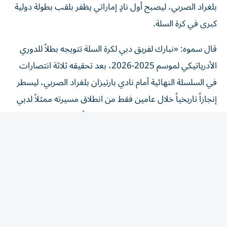
بلغراد الصربي، ليصبح أول نادٍ إماراتي يظفر بلقب بطولة دولية
كبرى في كرة السلة.
قال سموه: «نبارك لفريق دبي لكرة السلة تتويجه بطلاً للدوري
الأدرياتيكي لموسم 2025-2026، بعد تحقيقه ثلاثة انتصارات
في السلسلة النهائية أمام نادي بارتيزان بلغراد الصربي، ليسطر
إنجازاً تاريخياً خلال عامين فقط من انطلاق مسيرته ممثلاً لدبي
ودولة الإمارات العربية المتحدة، وليصبح أول نادٍ إماراتي يحرز
لقب بطولة دولية كبرى في كرة السلة».
وأضاف سموه: «كما نبارك لمؤسس ورئيس مجلس إدارة
النادي عبد الله سعيد النابودة، ولكافة الجماهير، مع تمنياتنا
لفريق دبي لكرة السلة التوفيق في مشاركاته المقبلة ضمن
الدوري الأوروبي (يوروليغ)».