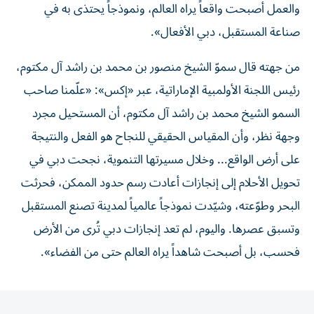
والعمل أصبحت واقعاً يراه العالم، ونموذجاً يحتذى به في
صناعة المستقبل، دبي الأفعال».
من جهته قال سموّ الشيخ منصور بن محمد بن راشد آل مكتوم،
رئيس اللجنة الأولمبية الإماراتية، عبر «إكس»: «علّمنا صاحب
السمو الشيخ محمد بن راشد آل مكتوم، أن المستحيل مجرد
وجهة نظر، وأن المقياس الحقيقي للنجاح هو الفعل والنتيجة
على أرض الواقع... وخلال مسيرتها التنموية، نجحت دبي في
تحويل الأحلام إلى إنجازات أعادت رسم حدود الممكن، فحرثت
البحر وطوّعته، وشيّدت نموذجاً عالمياً لمدينة تصنع المستقبل
وتسبق عصرها. واليوم، لم تعد إنجازات دبي تُرى من الأرض
فحسب، بل أصبحت شاهداً يراه العالم حتى من الفضاء».