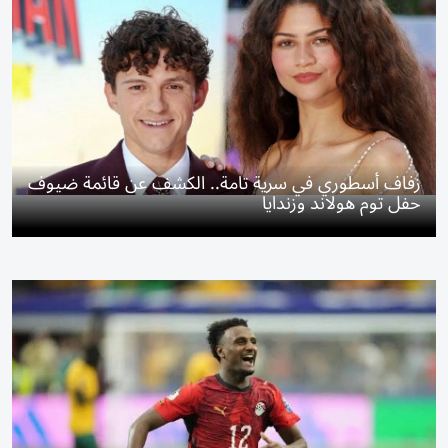
زفاف أسطوري في سرية تامة.. الكشف عن قائمة ضيوف
حفل توم هولاند وزندايا