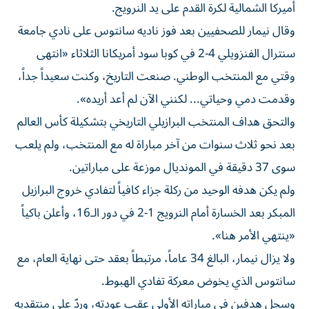
وقال نيمار للصحفيين بعد فوز ناديه سانتوس على نادي جامعة
سنترال الفنزويلي 4-2 في كوبا سود أمريكانا الثلاثاء «انتهى
وقتي مع المنتخب الوطني. صنعت التاريخ، وكنت سعيداً جداً،
وقدمت دمي وحياتي... لكنني الآن لم أعد أريده».
والتحق هداف المنتخب البرازيلي التاريخي بتشكيلة كأس العالم
بعد نحو ثلاث سنوات من آخر مباراة له مع المنتخب، ولم يلعب
سوى 37 دقيقة في المونديال موزعة على مباراتين.
ولم يكن هدفه الوحيد من ركلة جزاء كافياً لتفادي خروج البرازيل
المبكر بعد الخسارة أمام النرويج 1-2 في دور الـ16، وأعلن باكياً
«ينتهي الأمر هنا».
ولا يزال نيمار، البالغ 34 عاماً، مرتبطاً بعقد حتى نهاية العام، مع
سانتوس الذي يخوض معركة تفادي الهبوط.
وسجل هدفين في مباراته الأولى عقب عودته، وردّ على منتقديه