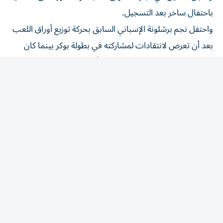
باحتفال ساخر بعد التسجيل.
واحتفل نجم برشلونة الإسباني السابق بحركة توزيع أوراق اللعب
بعد أن تعرض لانتقادات لمشاركته في بطولة بوكر بينما كان
زملاؤه يخوضون مباراة في كوبا سودأمريكانا في فنزويلا.
وبدأ الثلاثاء من مقاعد البدلاء في مباراة الإياب أمام الفريق
نفسه، فيما ضمِن سانتوس بسهولة بلوغه دور الـ16.
المقالة التالية