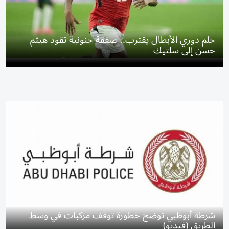
حلم دوري الأبطال يقترب.. صفقة جنونية تقود هيثم
حسن إلى سلتيك
شرطة أبوظبي توضح خطورة توقف مركبات في وسط
الطريق (فيديو)