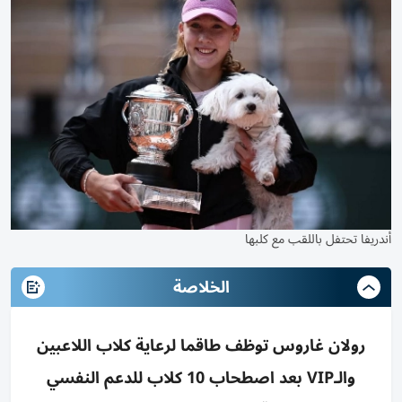
أندريفا تحتفل باللقب مع كلبها
الخلاصة
رولان غاروس توظف طاقما لرعاية كلاب اللاعبين
والـVIP بعد اصطحاب 10 كلاب للدعم النفسي