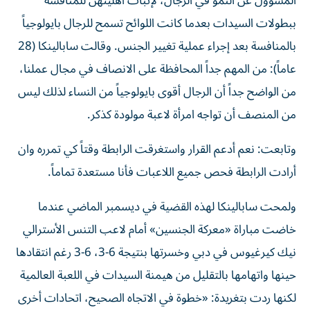
المسؤول عن النمو في الرجال، لإثبات أهليتهن للمنافسة
ببطولات السيدات بعدما كانت اللوائح تسمح للرجال بايولوجياً
بالمنافسة بعد إجراء عملية تغيير الجنس. وقالت سابالينكا (28
عاماً): من المهم جداً المحافظة على الانصاف في مجال عملنا،
من الواضح جداً أن الرجال أقوى بايولوجياً من النساء لذلك ليس
من المنصف أن تواجه امرأة لاعبة مولودة كذكر.
وتابعت: نعم أدعم القرار واستغرقت الرابطة وقتاً كي تمرره وان
أرادت الرابطة فحص جميع اللاعبات فأنا مستعدة تماماً.
ولمحت سابالينكا لهذه القضية في ديسمبر الماضي عندما
خاضت مباراة «معركة الجنسين» أمام لاعب التنس الأسترالي
نيك كيرغيوس في دبي وخسرتها بنتيجة 6-3، 6-3 رغم انتقادها
حينها واتهامها بالتقليل من هيمنة السيدات في اللعبة العالمية
لكنها ردت بتغريدة: «خطوة في الاتجاه الصحيح، اتحادات أخرى