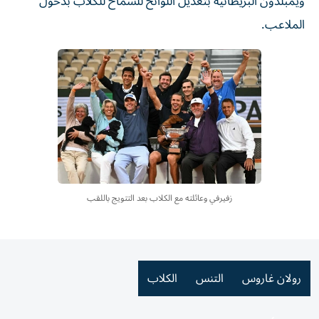
ويمبلدون البريطانية بتعديل اللوائح للسماح للكلاب بدخول
الملاعب.
زفيرفي وعائلته مع الكلاب بعد التتويج باللقب
رولان غاروس
التنس
الكلاب