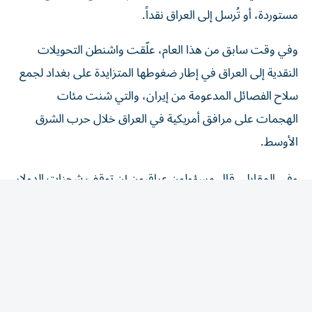
مستوردة، أو تُرسل إلى العراق نقداً.
وفي وقت سابق من هذا العام، علّقت واشنطن التحويلات
النقدية إلى العراق في إطار ضغوطها المتزايدة على بغداد لجمع
سلاح الفصائل المدعومة من إيران، والتي شنت مئات
الهجمات على مرافق أمريكية في العراق خلال حرب الشرق
الأوسط.
وفي المقابل، قال مسؤولون عراقيون إن توقف شحنات الدولار
يعود إلى إغلاق المجال الجوي والوضع الأمني.
وصرح المتحدث باسم الحكومة، حيدر العبودي، بأن الشحنات
«استؤنفت منذ مدة»، واعتبر أن ذلك «يعزز رسالة التعاون
والشراكة الاقتصادية بين البلدين»، مؤكداً أنه «في الفترة
الماضية تأخرت الشحنات، والسبب الرئيسي يرتبط بالمعوقات