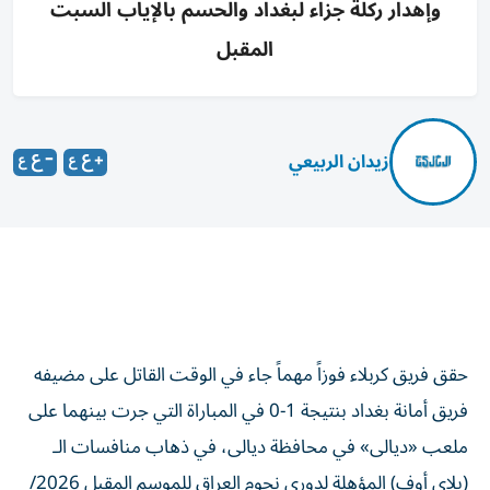
وإهدار ركلة جزاء لبغداد والحسم بالإياب السبت
المقبل
زيدان الربيعي
حقق فريق كربلاء فوزاً مهماً جاء في الوقت القاتل على مضيفه
فريق أمانة بغداد بنتيجة 1-0 في المباراة التي جرت بينهما على
ملعب «ديالى» في محافظة ديالى، في ذهاب منافسات الـ
(بلاي أوف) المؤهلة لدوري نجوم العراق للموسم المقبل 2026/