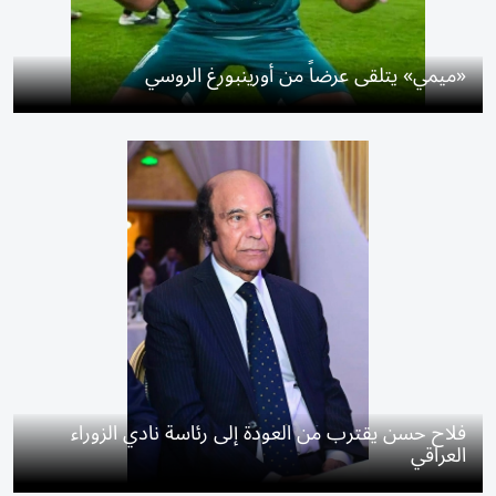
«ميمي» يتلقى عرضاً من أورينبورغ الروسي
فلاح حسن يقترب من العودة إلى رئاسة نادي الزوراء
العراقي