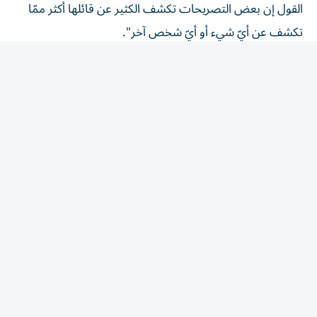
تكشف عن أيّ شيء أو أيّ شخص آخر".
وسارع بيترز إلى الردّ على السفير، معتبرا أن تعليقاته "أثبتت
وجهة نظري".
وكتب على "إكس": "نحن نعيش في ديمقراطية تشمل حرية
التعبير والحقوق، وهما قيمتان تفرض بعض الدول قيودا
عليهما بل وتقمعانهما بالقوة".
وليست هذه المرة الأولى التي يتعرض فيها بيترز وحزبه
لانتقادات بسبب تصريحات توصف بأنها عنصرية.
المقالة التالية