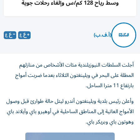
وسط رياح 128 كم/س وإلغاء رحلات جوية
(أ.ف.ب)
أجلت السلطات النيوزيلندية مئات الأشخاص من منازلهم
المطلة على البحر في ويلينغتون الثلاثاء بعدما ضربت أمواج
بارتفاع 11 مترا الساحل.
وأعلن رئيس بلدية ويلينغتون أندرو ليتل حالة طوارئ قبل وصول
الأمواج العاتية إلى المناطق الساحلية في أوهيرو باي وآيلاند باي
وهوتون باي وبريكر باي.