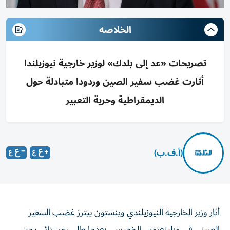
الخلاصه
تصريحات «عد إلى بلدك» لوزير خارجية نيوزيلندا
أثارت غضب سفير الصين وردودا متبادلة حول
الديمقراطية وحرية التعبير
(أ.ف.ب)
أثار وزير الخارجية النيوزيلندي وينستون بيترز غضب السفير
الصيني في ويلينغتون، الخميس، بعدما طلب من نائب من