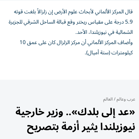
قال المركز ​الألماني ⁠لأبحاث ‌علوم ‌الأرض إن زلزالاً ‌بلغت قوته
⁠5.9 درجة على مقياس ريختر وقع قبالة ​الساحل الشرقي للجزيرة
‌الشمالية في نيوزيلندا، الأحد.
وأضاف المركز ​الألماني ‌أن ‌مركز الزلزال كان ‌على عمق ‌10
كيلومترات (ستة ⁠أميال).
عرب وعالم
/
العالم
«عد إلى بلدك».. وزير خارجية
نيوزيلندا يثير أزمة بتصريح