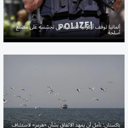
ألمانيا توقف أوكرانياً للاشتباه في تجسّسه على مصنع
أسلحة
باكستان: نأمل أن يمهد الاتفاق بشأن «هرمز» لاستئناف