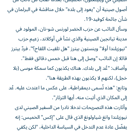
أصول صينية أن "يعود إلى بلده" خلال مناقشة في البرلمان في
شأن جائحة كوفيد-19.
وسأل النائب عن حزب الخضر لورنس شو-نان، المولود في
مدينة تيانجين الصينية والذي نشأ في أوكلاند، زعيم حزب
"نيوزيلندا أولا" وينستون بيترز "هل تلقيت اللقاح؟". فردّ بيترز
قائلا إن النائب "وصل إلى هنا قبل خمس دقائق فقط".
وأضاف: "عُد إلى بلدك. هناك يكذبون كما سمكة موسى (بلا
خجل)، لكنهم لا يكذبون بهذه الطريقة هنا".
وتابع: "هذه تُسمى ديمقراطية، على عكس ما اعتدت عليه. عُد
إلى المكان الذي أتيت منه، أيها الثرثار".
وأثارت هذه التصريحات تدخلا نادرا من السفير الصيني لدى
نيوزيلندا وانغ شياولونغ الذي قال على "إكس" الخميس: إنه
يفضّل عادة عدم التدخل في السياسة الداخلية، "لكن يكفي
القول إن بعض التصريحات تكشف الكثير عن قائلها أكثر ممّا