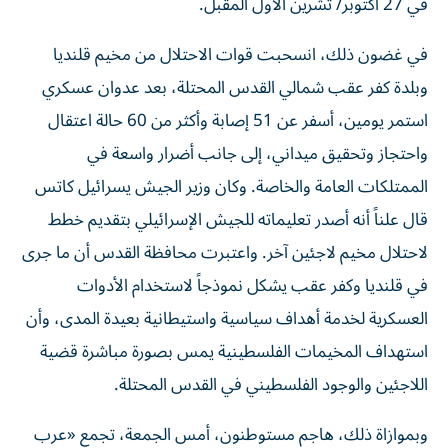
في 27 أكتوبر/ تشرين الأول المقبل.
في غضون ذلك، انسحبت قوات الاحتلال من مخيم قلنديا
وبلدة كفر عقب شمالي القدس المحتلة، بعد عدوان عسكري
استمر يومين، أسفر عن 51 إصابة وأكثر من 60 حالة اعتقال
واحتجاز وتحقيق ميداني، إلى جانب أضرار واسعة في
الممتلكات العامة والخاصة. وكان وزير الجيش يسرائيل كاتس
قال علناً أنه أصدر تعليماته للجيش الإسرائيلي بتقديم خطط
لاحتلال مخيم لاجئين آخر. واعتبرت محافظة القدس أن ما جرى
في قلنديا وكفر عقب يشكل نموذجاً لاستخدام الأدوات
العسكرية لخدمة أهداف سياسية واستيطانية بعيدة المدى، وأن
استهداف المخيمات الفلسطينية يمس بصورة مباشرة قضية
اللاجئين والوجود الفلسطيني في القدس المحتلة.
وبموازاة ذلك، هاجم مستوطنون، أمس الجمعة، تجمع «عرب