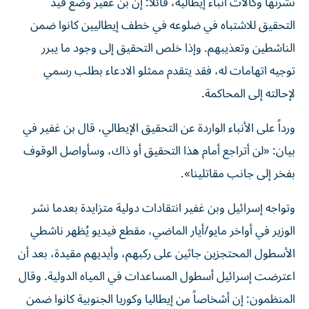
نشرتها وكالات ‌أنباء إيطالية، قائلاً: إن بن غفير وضع قيد
التحقيق للاشتباه في ضلوعه في خطف إيطاليين كانوا ضمن
الناشطين وتعذيبهم. وإذا خلص ‌التحقيق إلى وجود ما يبرر
توجيه اتهامات له، فقد يتقدم ممثلو ⁠الادعاء بطلب رسمي
لإحالته إلى المحاكمة.
ورداً على الأنباء الواردة عن التحقيق الإيطالي، قال بن غفير في
بيان: «لن أتراجع أمام هذا التحقيق أو ذاك، وسأواصل الوقوف
بفخر إلى جانب مقاتلينا».
وتواجه إسرائيل وبن غفير انتقادات دولية متزايدة بعدما نشر
الوزير في أواخر مايو/أيار ​الماضي، مقطع فيديو يُظهر ناشطي
الأسطول المحتجزين جاثين على ركبهم، ‌وأيديهم مقيدة، بعد أن
اعترضت إسرائيل أسطول المساعدات في المياه الدولية. وقال
المنظمون: إن أشخاصاً من إيطاليا وكوريا الجنوبية كانوا ضمن