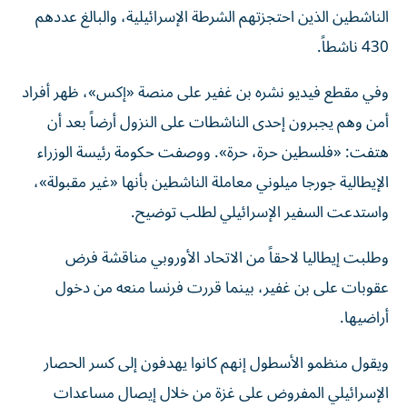
الناشطين الذين ⁠احتجزتهم الشرطة الإسرائيلية، والبالغ عددهم
430 ناشطاً.
وفي مقطع فيديو نشره بن غفير على منصة «إكس»، ظهر أفراد
أمن وهم يجبرون إحدى الناشطات على النزول ​أرضاً بعد ‌أن
هتفت: «فلسطين حرة، حرة». ووصفت حكومة رئيسة الوزراء
الإيطالية جورجا ميلوني ‌معاملة الناشطين بأنها «غير مقبولة»،
واستدعت السفير الإسرائيلي لطلب توضيح.
وطلبت إيطاليا لاحقاً من الاتحاد الأوروبي مناقشة فرض
عقوبات على بن غفير، بينما قررت فرنسا ‌منعه من دخول
‌أراضيها.
ويقول منظمو الأسطول إنهم ⁠كانوا يهدفون إلى كسر الحصار
الإسرائيلي المفروض على غزة ‌من خلال إيصال مساعدات