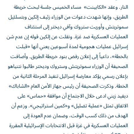
النار. وعقد «الكابينت» مساء الخميس جلسة لبحث خريطة
الطريق، وإنها شهدت دعوات من الوزراء زئيف إلكين وبتسلئيل
سموتريتش وأوريت ستروك وآفي ديختر إلى استئناف
العمليات العسكرية ضد غزة. ونقلت عن إلكين قوله إن عدم شن
إسرائيل عمليات هجومية لمدة أسبوعين يعني أنها «قبلت
بالخطة»، داعياً إلى إعلان رفض بنود خريطة الطريق. وأضافت
الصحيفة أن الوزراء سموتريتش وستروك وديختر طالبوا نتنياهو
بإعلان رسمي يؤكد معارضة إسرائيل تنفيذ المرحلة الثانية من
الخطة. وذكرت الصحيفة أن رئيس جهاز الأمن العام «الشاباك»
ديفيد زيني ادعى خلال الاجتماع أن موافقة «حماس» على
الاتفاق تمثل «عملية تضليل» و«كمين استراتيجي». وزعم أن
الهدف من ذلك كسب الوقت، وضمان عدم العودة إلى
العمليات العسكرية في غزة قبل الانتخابات الإسرائيلية المقررة