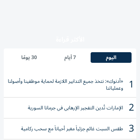
الأكثر قراءة
اليوم
7 أيام
30 يومًا
1
«أدنوك»: نتخذ جميع التدابير اللازمة لحماية موظفينا وأصولنا
وعملياتنا
2
الإمارات تُدين التفجير الإرهابي في جرمانا السورية
3
طقس السبت غائم جزئياً مغبر أحياناً مع سحب ركامية