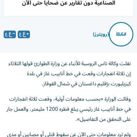
الصناعية دون تقارير عن ضحايا حتى الآن
(رويترز)
نقلت وكالة ‌تاس الروسية للأنباء عن وزارة ​الطوارئ ⁠قولها الثلاثاء
إن ثلاثة ‌انفجارات وقعت في خط أنابيب غاز ‌في بلدة
كيزيليورت بإقليم ⁠داغستان في شمال القوقاز.
وقالت الوزارة «بحسب معلومات أولية، وقعت ثلاثة انفجارات
في خط أنابيب غاز رئيسي ​يبلغ قطره 1200 ‌مليمتر، والعمل جار
على التحقق من التفاصيل».
ولم ⁠ترد معلومات حتى الآن عن سقوط قتلى أو ​مصابين ‌أو مدى