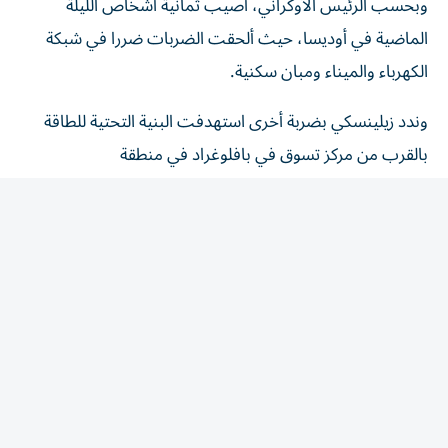
الماضية في أوديسا، حيث ألحقت الضربات ضررا في شبكة
الكهرباء والميناء ومبان سكنية.
وندد زيلينسكي بضربة أخرى استهدفت البنية التحتية للطاقة
بالقرب من مركز تسوق في بافلوغراد في منطقة
دنيبروبيتروفسك (شرق وسط البلاد).
وقال إنّ تسعة أشخاص بينهم أربعة أطفال أُصيبوا في هذه
المدينة.
وأظهرت صور نُشرت مساء السبت على شبكات التواصل
الاجتماعي، مباني مشتعلة في ما يبدو أنّها منطقة تجارية.
وقال زيلينسكي إنّ روسيا تعتمد على "البالستي"، مشيرا إلى
إطلاق 61 صاروخا من أنواع مختلفة على بلاده هذا الأسبوع.