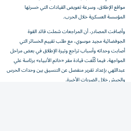
مواقع الإطلاق، وسرعة تعويض القيادات التي خسرتها
المؤسسة العسكرية خلال الحرب.
وأضافت المصادر، أن المراجعات شملت قائد القوة
الجوفضائية مجيد موسوي، مع طلب تقييم الخسائر التي
أصابت وحداته وأسباب تراجع وتيرة الإطلاق في بعض مراحل
المواجهة، فيما كُلّفت قيادة مقر «خاتم الأنبياء» برئاسة علي
عبداللهي بإعداد تقرير منفصل عن التنسيق بين وحدات الحرس
والجيش خلال الضربات الأخيرة.
وأفادت بأن هيئة الأركان فتحت ملف إعادة توزيع الصلاحيات
بعد خسارة عدد من القيادات، وهو ملف يرتبط مباشرة بدور
محمد رضا قرائي آشتياني، بينما شمل التقييم قائد قيادة
الفضاء في الحرس علي جعفر آبادي ضمن مراجعة أداء
منظومات الاستطلاع والإنذار التابعة للقوة الجوفضائية.