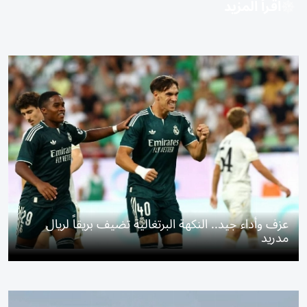
اقرأ المزيد
عزف وأداء جيد.. النكهة البرتغالية تضيف بريقاً لريال
مدريد