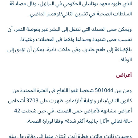
الذي طوره معهد بوتانتان الحكومي في البرازيل، ونال مصادقة
السلطات الصحية في تشرين الثاني/نوفمبر الماضي.
ويمكن حمى الضنك التي تنتقل إلى البشر عبر بعوضة النمر، أن
تسبب حمى شديدة وصداعا وآلاما في العضلات وغثيانا،
بالإضافة إلى طفح جلدي. وفي حالات نادرة، يمكن أن تؤدي إلى
الوفاة.
أعراض
ومن بين 501044 شخصا تلقوا اللقاح في الفترة الممتدة من
كانون الثاني/يناير ونهاية أيار/مايو، ظهرت على 3703 أشخاص
أعراض مشابهة لأعراض حمى الضنك، في حين سُجلت 42
حالة تعاني «آثارا جانبية أكثر شدة» وفقا لوزارة الصحة.
ورصدت ثلاث حالات خطرة أدت اثنتان منها إلى وفاة رجل يبلغ