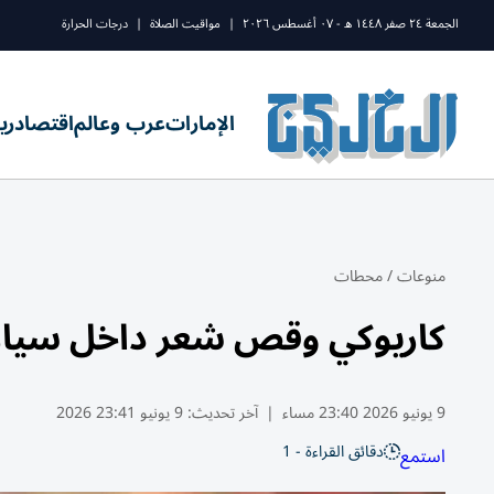
الجمعة ٢٤ صفر ١٤٤٨ ه - ٠٧ أغسطس ٢٠٢٦
|
مواقيت الصلاة
|
درجات الحرارة
الإمارات
عرب وعالم
اقتصاد
ري
منوعات
/
محطات
كاريوكي وقص شعر داخل سيار
9 يونيو 2026 23:40 مساء
|
آخر تحديث:
9 يونيو 23:41 2026
دقائق القراءة - 1
استمع