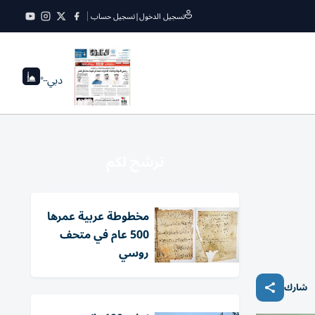
تسجيل الدخول
|
تسجيل حساب
دبي
--°
نرشح لكم
مخطوطة عربية عمرها
500 عام في متحف
روسي
شارك