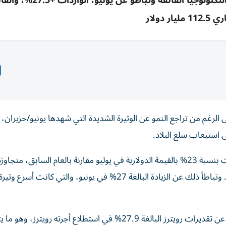
صادرات الصين في يوليو +23% بدعم مكونات التكنولوجيا الفائقة وتباطؤ عن 
 مليار دولار
لرغم من تراجع النمو عن الوتيرة الشديدة التي شهدها يونيو/حزيران، 
 استيعاب سلع البلاد.
وأظهرت بيانات الجمارك الرسمية الجمعة أن الصادرات نمت بنسبة 23% بالقيمة الدولارية في يوليو مقارنة بالعام الساب
المحللين الذين استطلعت رويترز آراءهم بنمو نسبته 22.2%. وتباطأ ذلك عن الزيادة البالغة 27% في يونيو، والتي كانت 
وارتفعت الواردات 27.5% الشهر الماضي، وهو ما يقل قليلا عن تقديرات رويترز البالغة 27.9% في استطلاع أجرته 