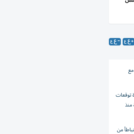
يونيو، الواردات +27.5%، والفائض
مع
ق، متجاوزة توقعات
أسرع وتيرة منذ
رويترز، وهو ما يتباطأ من