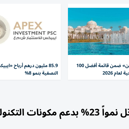
«قصر الوطن» ضمن قائمة أفضل 100
85.9 مليون درهم أرباح «ايب
لعام 2026
النصفية بنمو 8%
صادرات الصين في يوليو تسجّل نمواً 23% بدعم مكونات ا