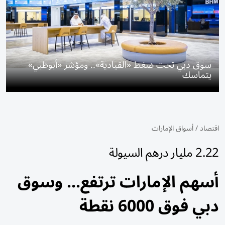
سوق دبي تحت ضغط «القيادية».. ومؤشر «أبوظبي»
يتماسك
اقتصاد
/
أسواق الإمارات
2.22 مليار درهم السيولة
أسهم الإمارات ترتفع... وسوق
دبي فوق 6000 نقطة