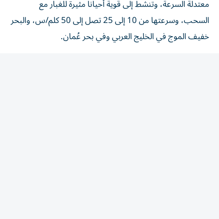
السحب، وسرعتها من 10 إلى 25 تصل إلى 50 كلم/س، والبحر
خفيف الموج في الخليج العربي وفي بحر عُمان.
وتوقع المركز الوطني للأرصاد، أن يكون طقس، السبت، غائماً
جزئياً مغبراً أحياناً، مع تكون السحب الركامية على بعض
المناطق الشرقية والجنوبية وتمتد على بعض المناطق الداخلية،
يصاحبها سقوط أمطار، والرياح خفيفة إلى معتدلة السرعة،
ونشطة إلى قوية أحياناً مثيرة للغبار جنوبية شرقية - شمالية
شرقية/ 10 إلى 25 تصل إلى 50 كلم/س. الخليج العربي خفيف
الموج ويحدث المدّ الأول الساعة 09:32 والثاني 20:02 والجزر
الأول الساعة 11:36 والثاني 04:48.
وبحر عُمان خفيف الموج أيضاً ويحدث المدّ الأول الساعة
15:56 والثاني 07:29 والجزر الأول الساعة 11:08 والثاني