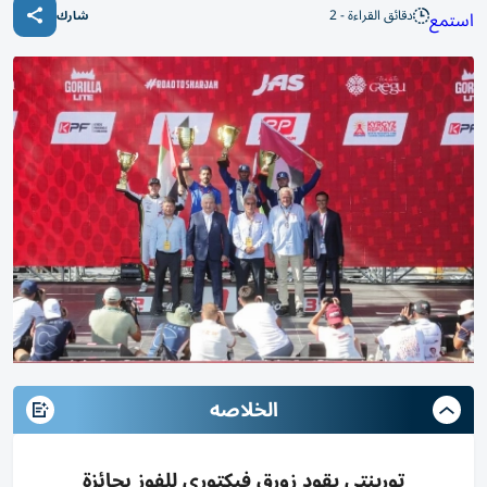
دقائق القراءة - 2
استمع
شارك
الخلاصه
تورينتي يقود زورق فيكتوري للفوز بجائزة