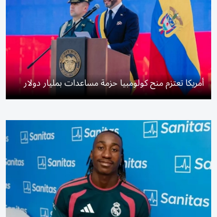
أمريكا تعتزم منح كولومبيا حزمة مساعدات بمليار دولار