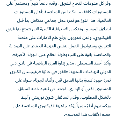
وفر كل مقومات النجاح للفريق، وقدم دعماً كبيراً ومستمراً على
المستويات كافة، ما مكننا من المنافسة بأعلى المستويات
العالمية. هذا الفوز هو ثمرة عمل جماعي متكامل بدأ قبل
انطلاق الموسم، ويعكس الاحترافية الكبيرة التي يتمتع بها فريق
الفيكتوري، ونحن فخورون برفع علم الإمارات على منصة
التتويج، وسنواصل العمل بنفس العزيمة للحفاظ على الصدارة
والمنافسة بقوة على لقب بطولة العالم حتى الجولة الأخيرة».
وأكد أحمد السميطي، مدير إدارة الفرق الرياضية في نادي دبي
الدولي للرياضات البحرية: «الفوز في جائزة قرغيزستان الكبرى
ثمرة جهود كبيرة بذلها الفريق قبل وأثناء الجولة، سواء على
المستوى الفني أو الإداري. نجحنا في تنفيذ خطة السباق
بالشكل المطلوب، وقدم السائقان شون تورينتي وأليك
ويكستروم أداءً مميزاً يؤكد جاهزية الفيكتوري للمنافسة على
جميع الألقاب هذا الموسم».