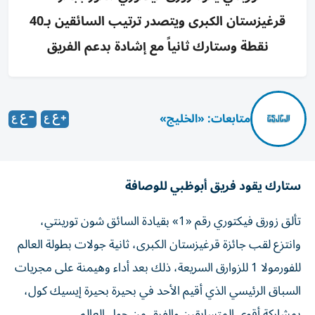
قرغيزستان الكبرى ويتصدر ترتيب السائقين بـ40
نقطة وستارك ثانياً مع إشادة بدعم الفريق
متابعات: «الخليج»
ستارك يقود فريق أبوظبي للوصافة
تألق زورق فيكتوري رقم «1» بقيادة السائق شون تورينتي،
وانتزع لقب جائزة قرغيزستان الكبرى، ثانية جولات بطولة العالم
للفورمولا 1 للزوارق السريعة، ذلك بعد أداء وهيمنة على مجريات
السباق الرئيسي الذي أقيم الأحد في بحيرة بحيرة إيسيك كول،
بمشاركة أقوى المتسابقين والفرق من حول العالم.