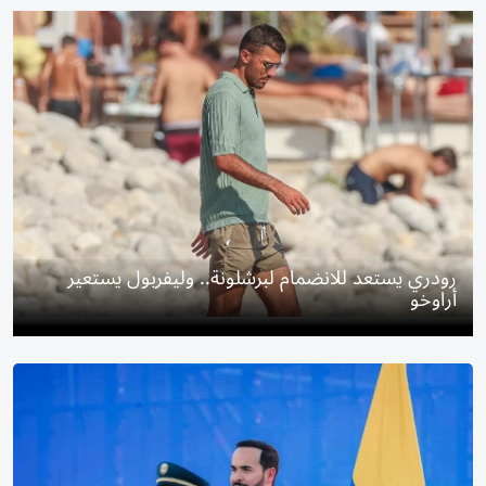
رودري يستعد للانضمام لبرشلونة.. وليفربول يستعير
أراوخو