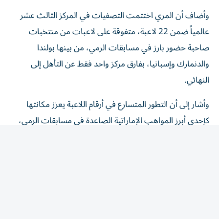
وأضاف أن المري اختتمت التصفيات في المركز الثالث عشر
عالمياً ضمن 22 لاعبة، متفوقة على لاعبات من منتخبات
صاحبة حضور بارز في مسابقات الرمي، من بينها بولندا
والدنمارك وإسبانيا، بفارق مركز واحد فقط عن التأهل إلى
النهائي.
وأشار إلى أن التطور المتسارع في أرقام اللاعبة يعزز مكانتها
كإحدى أبرز المواهب الإماراتية الصاعدة في مسابقات الرمي،
بعدما سبق لها أن سجلت 49.02 متراً في سلوفينيا العام
الماضي، محطمة الرقم الوطني السابق البالغ 44.60 متراً على
مستوى الناشئات والشابات والسيدات، قبل أن ترفع رقمها إلى
58.96 متراً في بطولة العالم.
وقال إن الوصول لهذا الرقم في بطولة العالم، وأمام نخبة
اللاعبات من مختلف القارات، يمثل مؤشراً مهماً على قدراتها