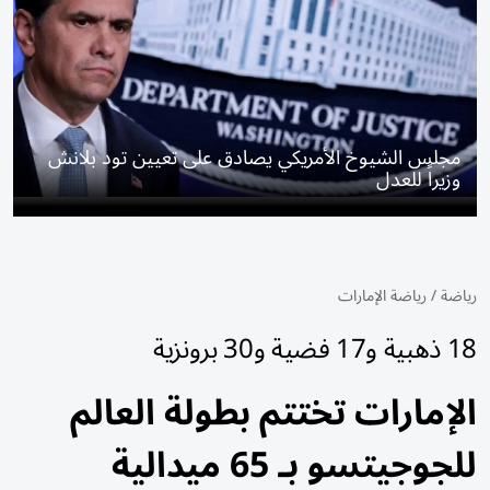
مجلس الشيوخ الأمريكي يصادق على تعيين تود بلانش
وزيراً للعدل
رياضة
/
رياضة الإمارات
18 ذهبية و17 فضية و30 برونزية
الإمارات تختتم بطولة العالم
للجوجيتسو بـ 65 ميدالية