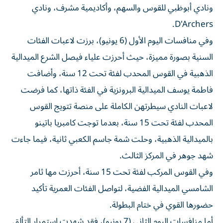
ونادي أبوظبي للقوس والسهم، وأكاديمية مشرف، ونادي
D'Archers.
وفي منافسات اليوم الأول (6 يونيو)، برزت لاعبات الفئات
السنية بصورة مميزة، حيث أحرزت علياء فيصل الشرع الميدالية
الذهبية في القوس المحدب لفئة تحت 12 سنة، وأضافت
فاطمة يوسف الميدالية البرونزية في الفئة ذاتها، كما فرضت
لاعبات النادي سيطرتهن الكاملة على منصة تتويج القوس
المحدب لفئة تحت 15 سنة، بعدما توجت كامبريا باتينو
بالميدالية الذهبية، وحلت شمة جاسم الكعبي ثانية، فيما جاءت
شهد جوهر في المركز الثالث.
وفي القوس المركب لفئة تحت 15 سنة، أحرزت مها ثامر
الشامسي الميدالية الفضية، لتواصل الفئات العمرية تأكيد
حضورها القوي في ختام البطولة.
أما منافسات اليوم الثاني (7 يونيو)، فقد شهدت استمرار التألق