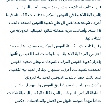
في مختلف الفئات، حيث توجت مروه سلمان البلوشي
بالميدالية الذهبية في القوس المركب لفئة تحت 18 سنة، فيما
أحرزت شيخة عبدالغني آل علي ذهبية القوس المحدب تحت
18 سنة، وأضافت مريم عبدالله شالوه الميدالية البرونزية في
الفئة ذاتها.
وفي فئة تحت 21 سنة للقوس المركب، حققت ميثاء محمد
النعيمي الميدالية الذهبية، بينما واصلت آمنة العوضي تألقها
بإحراز ذهبية القوس المركب للسيدات، وعلى صعيد القوس
المحدب للسيدات، أحرزت سنيهال ديفاكار الميدالية الفضية،
فيما نالت حصة يعقوب العوضي الميدالية البرونزية.
وأكَّدت زخر تاجايفا، مدربة فريق القوس والسهم في نادي
الشارقة الرياضي للمرأة، أن المرحلة النهائية من البطولة شكّلت
ختاماً مهماً لموسم طويل من العمل والمنافسات، عكس