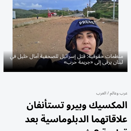
منظمات حقوقية: قتل إسرائيل للصحفية آمال خليل في
لبنان يرقى إلى «جريمة حرب»
عرب وعالم
/
العرب
المكسيك وبيرو تستأنفان
علاقاتهما الدبلوماسية بعد