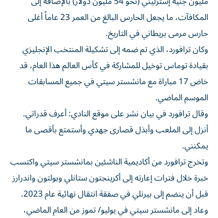
مليون جنيه إسترليني (نحو 54 مليون دولار) بالإضافة إلى
المكافآت، ما ‌يجعل الحارس البالغ من العمر 23 عاماً أغلى
حارس ⁠مرمى بريطاني في التاريخ.
وكان ترافورد، الذي تم ضمه إلى تشكيلة المنتخب الإنجليزي
بقيادة توماس توخيل للمشاركة في كأس العالم هذا العام، قد
خاض 17 مباراة مع مانشستر سيتي في جميع المسابقات
الموسم الماضي.
وقال ترافورد في بيان نشر ​على موقع النادي: أعرف قدراتي.
أنزل إلى الملعب ‌وأبذل قصارى جهدي وأستمتع بأقصى ما
يمكنني.
وتخرج ترافورد من أكاديمية الناشئين بمانشستر سيتي واكتسب
خبرة خلال فترات إعارته ​إلى ‌أكرينجتون ستانلي وبولتون واندرارز
قبل أن ينضم إلى بيرنلي ‌في صفقة انتقال نهائية عام 2023.
وعاد إلى مانشستر سيتي في يوليو/ تموز من العام الماضي،