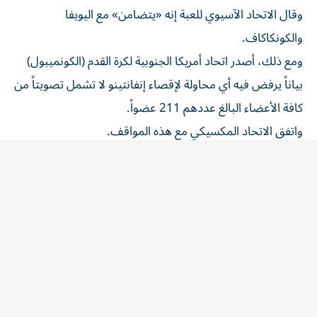
وقال الاتحاد الآسيوي للعبة إنه «يتضامن» مع اليويفا
والكونكاكاف.
ومع ذلك، أصدر ‌اتحاد أمريكا الجنوبية لكرة القدم (الكونميبول)
بياناً يرفض فيه أي محاولة لإقصاء إنفانتينو لا تشمل تصويتاً من
كافة الأعضاء البالغ ⁠عددهم 211 عضواً.
واتفق الاتحاد المكسيكي مع هذه المواقف.
وقال الاتحاد في بيان «لن يعترف الاتحاد المكسيكي لكرة القدم
ولن يوافق على أي عملية تعقد خارج هذا الإطار المؤسسي،
وينضم إلى الدعوة التي أطلقها الرئيس إنفانتينو لمواصلة تطوير
كرة القدم بشكل جماعي لصالح كافة الاتحادات الأعضاء
وعددهم 211 عضواً».
وتابع «يدعم الاتحاد المكسيكي قيادة الرئيس إنفانتينو في
مواصلة تعزيز تطوير كرة القدم من خلال تعزيز المؤسسات».
وعقب اجتماع عُقد في الرباط يوم الأربعاء الماضي، أعلن الفيفا