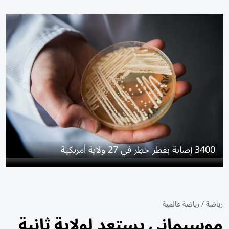
3400 إصابة بفطر خطِر في 27 ولاية أمريكية
رياضة
/
رياضة عالمية
موسيماني يستعد لولاية ثانية