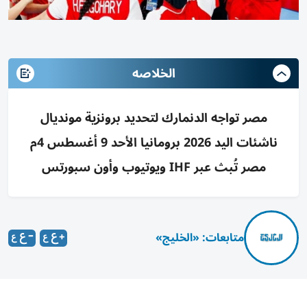
الخلاصه
مصر تواجه الدنمارك لتحديد برونزية مونديال
ناشئات اليد 2026 برومانيا الأحد 9 أغسطس 4م
مصر تُبث عبر IHF ويوتيوب وأون سبورتس
متابعات: «الخليج»
يخوض منتخب مصر للناشئات لكرة اليد مواليد 2008 مواجهة