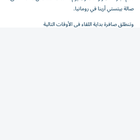
صالة بيتستي أرينا في رومانيا.
وتنطلق صافرة بداية اللقاء في الأوقات التالية
الإمارات: 5:00 مساءً.
مصر والسعودية: 4:00 مساءً.
وتعد المباراة هي الثانية التي تجمع بين مصر والدنمارك في
مونديال الناشئات 2026، بعدما حققت ناشئات الفراعنة فوزاً
تاريخياً على المنتخب الدنماركي، أحد عمالقة اللعبة، بنتيجة 23-
22 خلال منافسات الدور الرئيسي.
مشاهدة مباراة مصر والدنمارك بث
مباشر