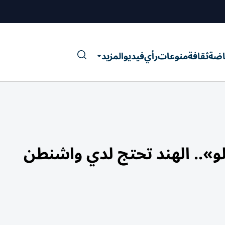
اضة
ثقافة
منوعات
رأي
فيديو
المزيد
و».. الهند تحتج لدي واشنطن