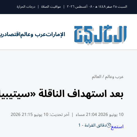
السبت ٢٥ صفر ١٤٤٨ ه - ٠٨ أغسطس ٢٠٢٦
|
مواقيت الصلاة
|
درجات الحرارة
الإمارات
عرب وعالم
اقتصاد
ري
عرب وعالم
/
العالم
بعد استهداف الناقلة «سيتيبيل
10 يونيو 2026 21:04 مساء
|
آخر تحديث:
10 يونيو 21:15 2026
دقائق القراءة - 1
استمع