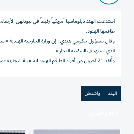
استدعت الهند دبلوماسيا أمريكياً رفيعاً في نيودلهي الأربعا
طاقمها الهنود.
وقال مسؤول حكومي هندي : إن وزارة الخارجية الهندية «است
الذي استهدف السفينة التجارية.
وأُنقذ 21 آخرون من أفراد الطاقم الهنود للسفينة التجارية «سيتيبيلو»، ونددت وزارة الخارجية الهندية في بيان بالهجوم.
الهند
واشنطن
اقرأ المزيد