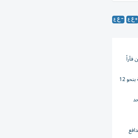
فأراً
وبدأت القصة عندما لاحظ أصحاب المتجر، خلال جرد دوري للمجوهرات، اختفاء 10 خواتم ذهبية وسلسلتين، تُقدر قيمتها الإجمالية بنحو 12
حد
دافع