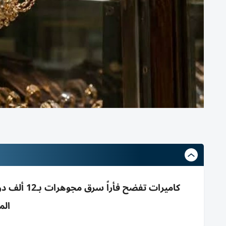
كاميرات تف
الم