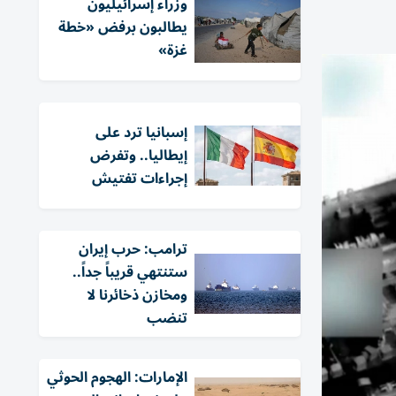
وزراء إسرائيليون
يطالبون برفض «خطة
غزة»
إسبانيا ترد على
إيطاليا.. وتفرض
إجراءات تفتيش
ترامب: حرب إيران
ستنتهي قريباً جداً..
ومخازن ذخائرنا لا
تنضب
الإمارات: الهجوم الحوثي