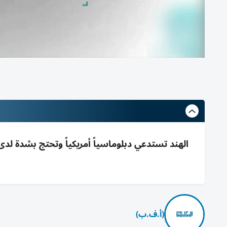
الهند تستدعي دبلوماسياً أمريكياً وتحتج بشدة لد
(أ.ف.ب)