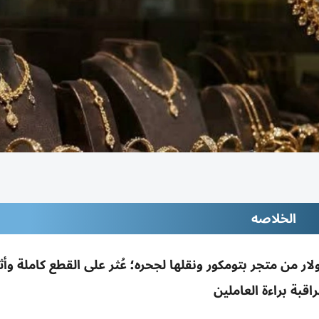
الخلاصه
ضح فأراً سرق مجوهرات بـ12 ألف دولار من متجر بتومكور ونقلها لجحره؛ عُثر على القطع كاملة
راقبة براءة العاملين