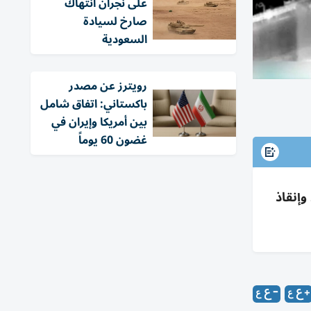
على نجران انتهاك
صارخ لسيادة
السعودية
‏رويترز عن مصدر
باكستاني: اتفاق شامل
بين أمريكا وإيران في
غضون 60 يوماً
وإنقاذ