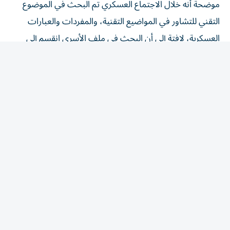
التقني للتشاور في المواضيع التقنية، والمفردات والعبارات
العسكرية، لافتة إلى أن البحث في ملف الأسرى انقسم إلى
شقين، الأول مسار القانون الدولي الذي يرعى الأسرى، والثاني
متعلق بتبادل لوائح الأسرى، وهو أمر صعب للبنان، لأنه لا
يملك هذه اللوائح، موضحة أن هناك إيجابية لناحية التعامل
بملف الأسرى، ويجري العمل لإدخال الصليب الأحمر الدولي
في الموضوع. كما برز توجه للفصل بين الأسرى المدنيين لدى
إسرائيل وأسرى «حزب الله». وبحسب هذه المصادر، فإن
«لبنان تلقّى وعداً من الجانب الأمريكي بالحصول على إجابات
بشأن وقف إطلاق النار»، و«جرى بحث اتفاق أمني جديد ينظّم
الوضع على الحدود ومرجعيته القانونية، سواء عبر الأمم المتحدة،
أو ​الولايات المتحدة​». وأضافت «لم يتم التوصل إلى نتائج
نهائية بشأن المناطق النموذجية، مع تمسّك لبنان، بالانتقال