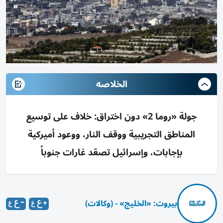
الخلاصه
جولة «روما 2» دون اختراق: خلاف على توسيع
المناطق التجريبية ووقف النار، ووعود أميركية
بإجابات، وإسرائيل تصعّد غارات جنوباً
بيروت: «الخليج» - (وكالات)