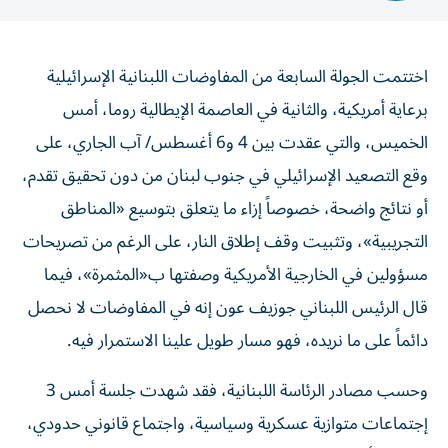
اختتمت الجولة السابعة من المفاوضات اللبنانية الإسرائيلية
برعاية أمريكية، والثانية في العاصمة الإيطالية روما، أمس
الخميس، والتي عقدت بين 4 و6 أغسطس/ آب الجاري، على
وقع التصعيد الإسرائيلي في جنوب لبنان من دون تحقيق تقدم،
أو نتائج واضحة، خصوصاً إزاء ما يتعلق بتوسيع «المناطق
التجريبية»، وتثبيت وقف إطلاق النار، على الرغم من تصريحات
مسؤولين في الخارجية الأمريكية وصفتها ب«المثمرة»، فيما
قال الرئيس اللبناني جوزيف عون إنه في المفاوضات لا نحصل
دائماً على ما نريده، فهو مسار طويل علينا الاستمرار فيه.
وحسب مصادر الرئاسة اللبنانية، فقد شهدت جلسة أمس 3
إجتماعات متوازية عسكرية وسياسية، واجتماع قانوني حدودي،
موضحة أنه خلال الاجتماع العسكري تم البحث في الموضوع