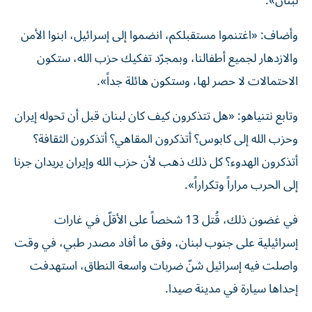
لبنان».
وأضاف: «اغتنموا مستقبلكم، انضموا إلى إسرائيل، ابنوا الأمن
والازدهار لجميع أطفالنا، وبمجرّد تفكيك حزب الله، ستكون
الاحتمالات لا حصر لها، وستكون هائلة جداً».
وتابع نتنياهو: «هل تتذكرون كيف كان لبنان قبل أن تحوله إيران
وحزب الله إلى كابوس؟ أتذكرون المقاهي؟ أتذكرون الثقافة؟
أتذكرون الهدوء؟ كل ذلك ذهب لأن حزب الله وإيران يريدان جرنا
إلى الحرب مراراً وتكراراً».
في غضون ذلك، قُتل 13 شخصاً على الأقلّ في غارات
إسرائيلية على جنوب لبنان، وفق ما أفاد مصدر طبي، في وقت
واصلت فيه إسرائيل شنّ ضربات واسعة النطاق، استهدفت
إحداها سيارة في مدينة صيدا.