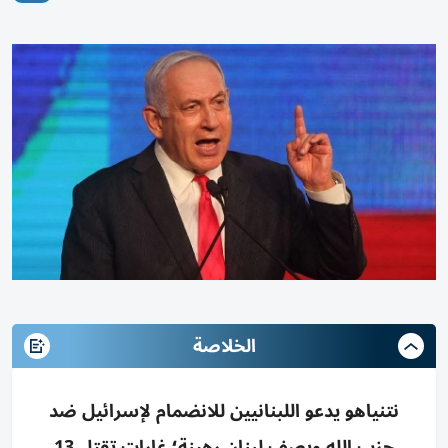
الخلاصة
نتنياهو يدعو اللبنانيين للانضمام لإسرائيل ضد
حزب الله ويصف لبنان رهينة؛ غارات تقتل 13