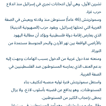
تشرين الأول، ‌وهي أول انتخابات تجري في إسرائيل منذ اندلاع
‌حرب غزة.
وسموتريتش (46 عاماً) مستوطن منذ ولادته ويعيش في الضفة
الغربية التي تحتلها إسرائيل، ويقود حزب (الصهيونية الدينية)
الذي يعارض إقامة دولة فلسطينية ويؤكد أن مطالبة اليهود
بالأراضي الواقعة بين نهر الأردن والبحر المتوسط مستمدة من
التوراة.
ومنعته عدة دول غربية من الدخول بسبب اتهامات وجهت إليه
بدعم العنف الذي يمارسه المستوطنون ضد الفلسطينيين في
الضفة الغربية.
واستغل سموتريتش فترة توليه ⁠منصبه لتكثيف بناء
المستوطنات. وهو يدافع عن قضيته بأسلوب لاذع، ولا يزال
يحظى بإعجاب الكثير من المستوطنين.
وقال حاييم سيلبرشتاين، وهو أحد المستوطنين في بيت إيل