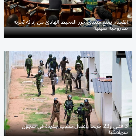
انقسام يمنع منتدى جزر المحيط الهادئ من إدانة تجربة
صاروخية صينية
3 قتلى و23 جريحاً بأعمال شغب جديدة في سجون
سريلانكية