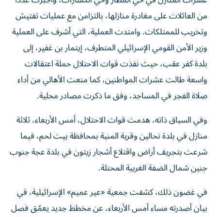
عشرات المنازل في حي المطار وحي الكسارات، وأجبرت عددا
من العائلات على مغادرة منازلها، بالتزامن مع عمليات تفتيش
وتخريب للممتلكات. وامتدت العملية، التي أشرف على العملية
وزير الأمن القومي الإسرائيلي المتطرف، إيتمار بن غفير، إلى
بلدة كفر عقب، حيث نفذت قوات الاحتلال حملة اعتقالات
واسعة طالت عشرات المواطنين، كما منعت الأهالي من أداء
صلاة الفجر في المساجد، وفق ما ذكرت مصادر محلية.
وفي السياق ذاته، هدمت قوات الاحتلال، أمس الأربعاء، ثلاثة
منازل في بلدة نحالين وقرية المنية بمحافظة بيت لحم، فيما
شرعت بتجريف أراض واقتلاع أشجار زيتون في بلدة عجة جنوب
جنين شمال الضفة الغربية المحتلة.
في غضون ذلك، كشفت جمعية «عير عميم» الإسرائيلية، في
بيان أصدرته مساء أمس الأربعاء، عن مخطط جديد يعمّق فصل