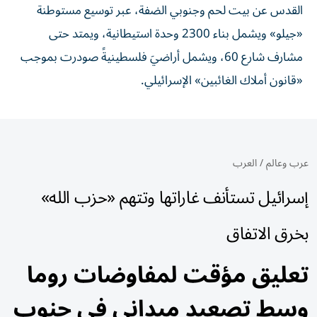
القدس عن بيت لحم وجنوبي الضفة، عبر توسيع مستوطنة
«جيلو» ويشمل بناء 2300 وحدة استيطانية، ويمتد حتى
مشارف شارع 60، ويشمل أراضيَ فلسطينيةً صودرت بموجب
«قانون أملاك الغائبين» الإسرائيلي.
عرب وعالم
/
العرب
إسرائيل تستأنف غاراتها وتتهم «حزب الله»
بخرق الاتفاق
تعليق مؤقت لمفاوضات روما
وسط تصعيد ميداني في جنوب