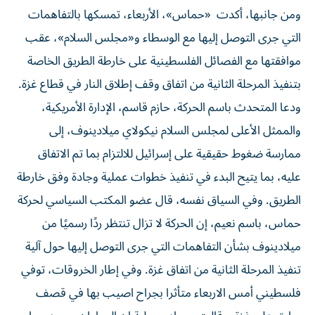
ومن جانبها، أكدت «حماس»، الأربعاء، تمسكها بالتفاهمات
التي جرى التوصل إليها مع الوسطاء و«مجلس السلام»، عقب
موافقتها مع الفصائل الفلسطينية على خارطة الطريق الخاصة
بتنفيذ المرحلة الثانية من اتفاق وقف إطلاق النار في قطاع غزة.
ودعا المتحدث باسم الحركة، حازم قاسم، الإدارة الأمريكية،
والممثل الأعلى لمجلس السلام نيكولاي ميلادينوف، إلى
ممارسة ضغوط حقيقية على إسرائيل للالتزام بما تم الاتفاق
عليه، بما يتيح البدء في تنفيذ خطوات عملية وجادة وفق خارطة
الطريق. وفي السياق نفسه، قال عضو المكتب السياسي لحركة
حماس، باسم نعيم، إن الحركة لا تزال تنتظر ردًا رسميًا من
ميلادينوف بشأن التفاهمات التي جرى التوصل إليها حول آلية
تنفيذ المرحلة الثانية من اتفاق غزة. وفي إطار الخروقات، توفي
فلسطيني أمس الاربعاء متأثرا بجراح اصيب بها في قصف