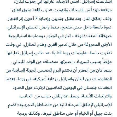
استأنفت إسرائيل، أمس الأربعاء، غاراتها في جنوب لبنان،
موقعة مزيداً من الضحايا، واتهمت «حزب الله» بخرق اتفاق
وقف إطلاق النار، بعد مقتل جنديين وإصابة 7 آخرين إثر انفجار
عبوة ناسفة داخل مبنى مفخخ، بينما واصل الجيش الإسرائيلي
خروقاته المعتادة لوقف النار في الجنوب وممارسة استراتيجية
الأرض المحروقة من خلال تدمير القرى وهدم المنازل، في وقت
تعثرت جلسة مفاوضات روما الثانية بعد طلب إسرائيل تعليقها
مؤقتاً بسبب تسريبات اعتبرتها «مضللة» من الوفد اللبناني،
بينما كان من المقرر أن تختتم اليوم الخميس الجولة السابعة من
المفاوضات بين لبنان واسرائيل برعاية أمريكية، في روما، بعدما
انعقدت جلستان في اليومين الماضيين تركزت حول الحدود
والترتيبات الأمنية، وسط عدم تلقي جواب من الجانب
الإسرائيلي لإطلاق المرحلة ثانية من «المناطق التجريبية» تضم
بنت جبيل أو الخيام أو حتى مناطق غيرها، وكذلك برمجة