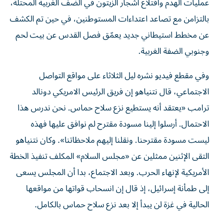
عمليات الهدم واقتلاع أشجار الزيتون في الضف الغربية المحتلة،
بالتزامن مع تصاعد اعتداءات المستوطنين، في حين تم الكشف
عن مخطط استيطاني جديد يعمّق فصل القدس عن بيت لحم
وجنوبي الضفة الغربية.
وفي مقطع فيديو نشره ليل الثلاثاء على مواقع التواصل
الاجتماعي، قال نتنياهو إن فريق الرئيس الامريكي دونالد
ترامب «يعتقد أنه يستطيع نزع سلاح حماس. نحن ندرس هذا
الاحتمال. أرسلوا إلينا مسودة مقترح لم نوافق عليها فهذه
ليست مسودة مقترحنا. ونقلنا إليهم ملاحظاتنا». وكان نتنياهو
التقى الإثنين ممثلين عن «مجلس السلام» المكلف تنفيذ الخطة
الأمريكية لإنهاء الحرب. وبعد الاجتماع، بدا أن المجلس يسعى
إلى طمأنة إسرائيل، إذ قال إن انسحاب قواتها من مواقعها
الحالية في غزة لن يبدأ إلا بعد نزع سلاح حماس بالكامل.