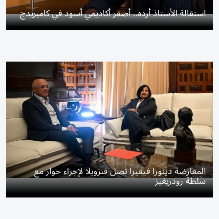
استقالة الأستاذ أرده.. أصغر أكاديمي أسود في كامبريدج
المعارضة دينورا فيغيرا تصل فنزويلا لإجراء حوار مع
سلطة رودريغيز