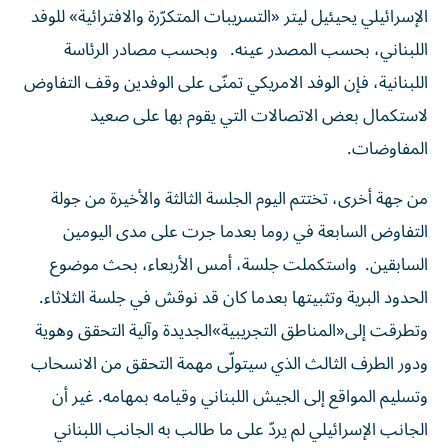
الإسرائيلي يحيئيل ليتر «التسريبات المتكرّرة والافترائية» للوفد
اللبناني، بحسب المصدر عينه. وبحسب مصادر الرئاسة
اللبنانية، فإن الوفد الامريكي تمنّى على الوفدين وقف التفاوض
لاستكمال بعض الاتصالات التي يقوم بها على صعيد
المفاوضات.
من جهة أخرى، تختتم اليوم الجلسة الثالثة والأخيرة من جولة
التفاوض السابعة في روما بعدما جرت على مدى اليومين
السابقين. واستكملت جلسة، أمس الأربعاء، بحث موضوع
الحدود البرية وتثبيتها بعدما كان قد نوقش في جلسة الثلاثاء.
وتطرقت إلى«المناطق التجريبية»الجديدة وآلية التحقق وهوية
ودور الطرف الثالث الذي سيتولّى مهمة التحقق من الانسحاب
وتسليم المواقع إلى الجيش اللبناني وقيامه بمهامه. غير أن
الجانب الإسرائيلي لم يردّ على ما طالب به الجانب اللبناني