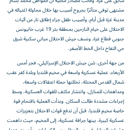
سابق على غزة. وقالت مصادر محلية ان المواطن محمد بسام
مشتهى توفي متأثرًا بجروح أصيب بها خلال محاولة اغتياله في
مدينة غزة قبل أيام. وأصيب طفل جراء إطلاق نار من آليات
الاحتلال على خيام النازحين بمنطقة بئر 19 غرب خانيونس
جنوبي قطاع غزة. ونسف جيش الاحتلال مباني سكنية شرق
حي التفاح داخل الخط الأصفر.
من جهة أخرى، شن جيش الاحتلال الإسرائيلي، فجر أمس
الأربعاء، عملية عسكرية واسعة في مخيم قلنديا وبلدة كفر عقب
شمال القدس المحتلة، تخللتها حملة اعتقالات واسعة،
ومداهمات للمنازل، وانتشار مكثف للقوات العسكرية، وسط
إجراءات مشددة طالت السكان. وبدأت العملية باقتحام قوة
خاصة مخيم قلنديا، قبل أن تدفع قوات الاحتلال بتعزيزات
عسكرية كبيرة، بينها جرافة عسكرية، إلى المخيم، حيث داهمت