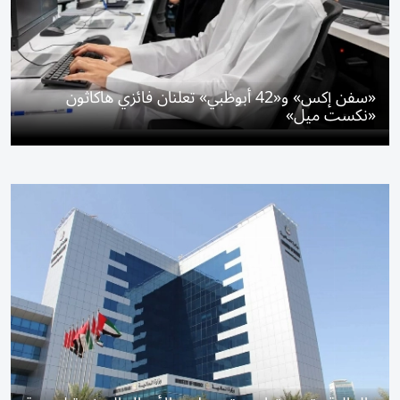
«سفن إكس» و«42 أبوظبي» تعلنان فائزي هاكاثون
«نكست ميل»