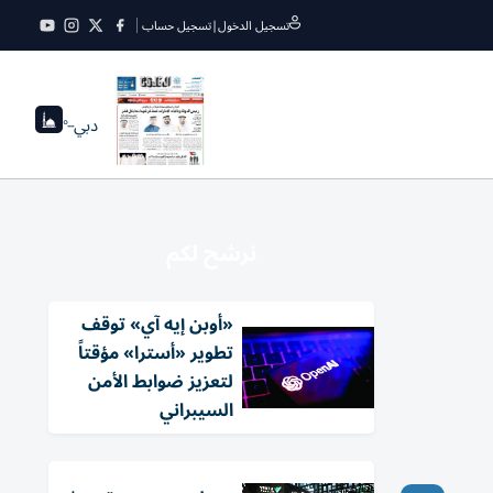
تسجيل الدخول
|
تسجيل حساب
دبي
--°
نرشح لكم
«أوبن إيه آي» توقف
تطوير «أسترا» مؤقتاً
لتعزيز ضوابط الأمن
السيبراني