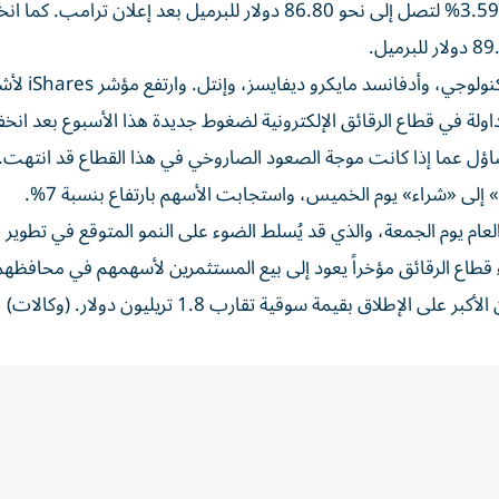
وانخفضت العقود الآجلة لخام غرب تكساس الوسيط بنسبة 3.59% لتصل إلى نحو 86.80 دولار للبرميل بعد إعلان 
واكتسب السوق زخماً من انتعاش أسهم شركات مايكرون تكنولوجي، وأدفانس
مار المتداولة في قطاع الرقائق الإلكترونية لضغوط جديدة هذا الأسبوع بعد ا
ن للتساؤل عما إذا كانت موجة الصعود الصاروخي في هذا القطاع قد انتهت.
 «شراء» يوم الخميس، واستجابت الأسهم بارتفاع بنسبة 7%.
 يوم الجمعة، والذي قد يُسلط الضوء على النمو المتوقع في تطوير ال
طاع الرقائق مؤخراً يعود إلى بيع المستثمرين لأسهمهم في محافظهم
لاق بقيمة سوقية تقارب 1.8 تريليون دولار. (وكالات)