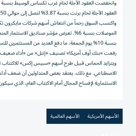
العقود الآجلة لخام برنت بنسبة 3.87% لتصل إلى حوالي 89.50 دولار للبرميل.
الموصلات بنسبة 6%. تعرض مؤشر صناديق الاستث
بنسبة 10% يوم الجمعة، ما دفع العديد من المستثمري
رفعت «بنك أوف أمريكا» تصنيف «إنتل» من «أداء ضعيف» إلى
ويتزايد الحماس قبيل طرح أسهم «سبيس إكس» للاكتتاب العام
الاصطناعي. مع ذلك، يعتقد بعض المتداولين أن ضعف أداء ق
الاستثمارية لإفساح المجال أمام الاكتتاب العام، الذي سيكون الأكبر على الإط
الأسهم الأمريكية
الأسهم العالمية