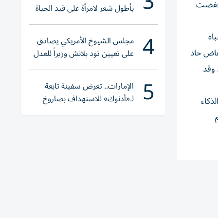
3
ترامب. كما انخفضت
بأطول شعر لامرأة على قيد الحياة
4
د مايكرو ديفايسز، وإنتل. وارتفع مؤشر iShares لأشباه
مجلس الشيوخ الأمريكي يصادق
نخفاض حاد
على تعيين تود بلانش وزيراً للعدل
 وقد
5
الإمارات.. تعرض سفينة تابعة
لـ«أدنوك» للاستهداف بصاروخ
ذكاء
أثناء عبورها «هرمز»