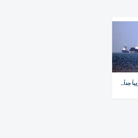
ً جداً..