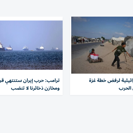
ئيلية لرفض خطة غزة
ترامب: حرب إيران ستنتهي قريبا
 الحرب
ومخازن ذخائرنا لا تنضب