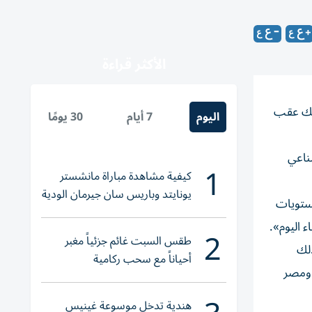
الأكثر قراءة
ذلك عقب
اليوم
7 أيام
30 يومًا
 داو جونز الصناعي
1
كيفية مشاهدة مباراة مانشستر
يونايتد وباريس سان جيرمان الودية
مستويات
والقنوات الناقلة
ء اليوم».
2
طقس السبت غائم جزئياً مغبر
لك
أحياناً مع سحب ركامية
ن ومصر
هندية تدخل موسوعة غينيس