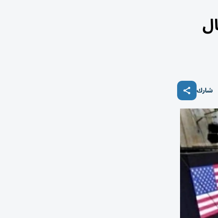
ال
شارك