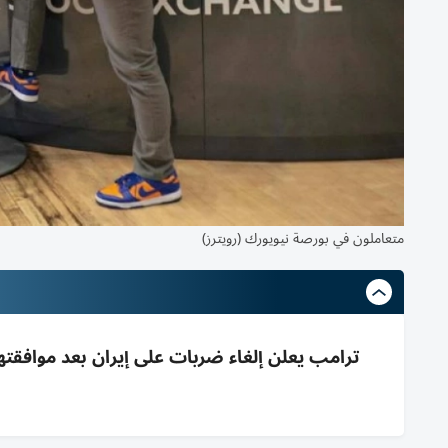
متعاملون في بورصة نيويورك (رويترز)
ترامب يعلن إلغاء ضربات على إيران بعد موافقتها