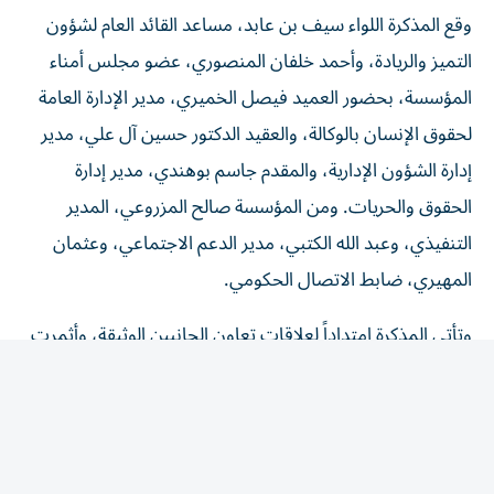
وقع المذكرة اللواء سيف بن عابد، مساعد القائد العام لشؤون
التميز والريادة، وأحمد خلفان المنصوري، عضو مجلس أمناء
المؤسسة، بحضور العميد فيصل الخميري، مدير الإدارة العامة
لحقوق الإنسان بالوكالة، والعقيد الدكتور حسين آل علي، مدير
إدارة الشؤون الإدارية، والمقدم جاسم بوهندي، مدير إدارة
الحقوق والحريات. ومن المؤسسة صالح المزروعي، المدير
التنفيذي، وعبد الله الكتبي، مدير الدعم الاجتماعي، وعثمان
المهيري، ضابط الاتصال الحكومي.
وتأتي المذكرة امتداداً لعلاقات تعاون الجانبين الوثيقة، وأثمرت
على مدى السنوات الماضية، تنفيذ مبادرات إنسانية ومجتمعية
مشتركة، واستهدفت دعم الأسر المتعففة، ورعاية أصحاب
الهمم، وتعزيز المبادرات الخيرية، والتعاون في مختلف البرامج
ذات الأثر المجتمعي، بما يعكس تكامل المؤسسات الحكومية