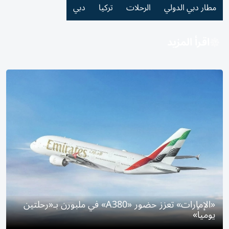
مطار دبي الدولي
الرحلات
تركيا
دبي
اقرأ المزيد
«الإمارات» تعزز حضور «A380» في ملبورن بـ«رحلتين
يومياً»