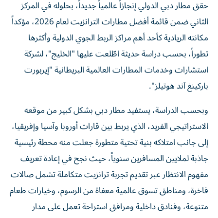
حقق مطار دبي الدولي إنجازاً عالمياً جديداً، بحلوله في المركز
الثاني ضمن قائمة أفضل مطارات الترانزيت لعام 2026، مؤكداً
مكانته الريادية كأحد أهم مراكز الربط الجوي الدولية وأكثرها
تطوراً، بحسب دراسة حديثة اطّلعت عليها "الخليج"، لشركة
استشارات وخدمات المطارات العالمية البريطانية "إيربورت
باركينغ آند هوتيلز".
وبحسب الدراسة، يستفيد مطار دبي بشكل كبير من موقعه
الاستراتيجي الفريد، الذي يربط بين قارات أوروبا وآسيا وإفريقيا،
إلى جانب امتلاكه بنية تحتية متطورة جعلت منه محطة رئيسية
جاذبة لملايين المسافرين سنوياً، حيث نجح في إعادة تعريف
مفهوم الانتظار عبر تقديم تجربة ترانزيت متكاملة تشمل صالات
فاخرة، ومناطق تسوق عالمية معفاة من الرسوم، وخيارات طعام
متنوعة، وفنادق داخلية ومرافق استراحة تعمل على مدار