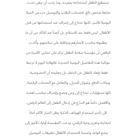
يستطيع الطفل استخدامه بمفرده، وما يجب أن يبقى تحت
متابعة شخص بالغ، فخدمات الطلب والتوصيل جزء من الحياة
اليومية للأسر، لكنها تحتاج إلى إشراف عند استخدامها من قبل
الأطفال، ليس فقط عند الاستلام، بل أيضاً عند التأكد من أن ما
يطلبونه مناسب لأعمارهم ويحافظ على سلامتهم. وأكدت
اليافعي أن مؤسسة سلامة الطفل تركز على تمكين الأسرة من
مواكبة هذه التفاصيل اليومية الجديدة. فالوقاية اليوم لا ترتبط
فقط بإبعاد الطفل عن الخطر، بل بتعليمه أن الخصوصية،
وبيانات الدفع، وعنوان المنزل، والتعامل مع الخدمات الرقمية،
كلها مسؤوليات تحتاج إلى وعي ونضج وإشراف مناسب لعمره.
والأفضل دائماً هو التدرّج في إدخال الطفل إلى العالم الرقمي،
لأن تأخير استخدام الهواتف الذكية يظل الخيار الأكثر أماناً
لحمايته وتعزيز وعيه الرقمي. ودعت المؤسسة أولياء الأمور إلى
وضع قواعد واضحة لاستخدام الأطفال تطبيقات التوصيل