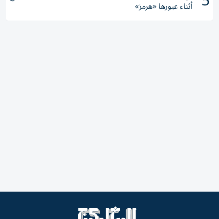
5
أثناء عبورها «هرمز»