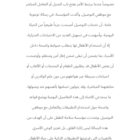
خصوصاً عندما يرتبط الأمر بفتح باب المنزل أو التعامل المباشر
مع موظفي التوصيل. وأكدت المؤسسة، في رسالة توعوية
عامة، أن خدمات التوصيل أصبحت جزءاً طبيعياً من الحياة
اليومية، وأسهمت في تسهيل العديد من الاحتياجات المنزلية،
إلا أن استخدام الأطفال لها يتطلب ضوابط واضحة داخل
الأسرة، بما يضمن أن تبقى ضمن إطار آمن ومنظم. وأوضحت
أن بعض الأطفال قد يطلبون الطعام أو المنتجات أو الألعاب أو
احتياجات بسيطة عبر هواتفهم من دون علم الوالدين أو
متابعتهما المباشرة، وقد يتولون تسلمها بأنفسهم عند وصولها،
ما يستدعي الانتباه إلى هذه التفاصيل اليومية ووضع قواعد
واضحة حول استخدام التطبيقات والتعامل مع موظفي
التوصيل. وشددت مؤسسة سلامة الطفل على أن الهدف من
هذه الرسالة ليس إثارة القلق، بل تعزيز الوعي الأسري
بالتغيرات التي فرضتها التطبيقات الذكية على حياة الأطفال