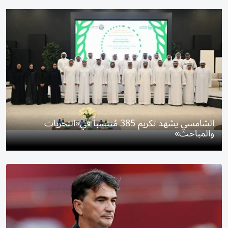
الشامسي يشهد تكريم 385 مُنتسباً في«التحريات
والمباحث»