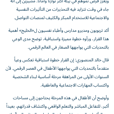
ويعزز فرص نموهم في بيئة أكثر توازناً وأماناً. مشيرين إلى أنه
جاء في وقت تتزايد فيه التحذيرات من التأثيرات النفسية
والاجتماعية للاستخدام المبكر والكثيف لمنصات التواصل.
أكد تربويون ومديرو مدارس وأطباء نفسيون ل«الخليج» أهمية
هذا القرار، ورأوه خطوة مميزة واستباقية، توضح مدى الوعي
بالتحديات التي يواجهها الصغار في العالم الرقمي.
قال خالد المنصوري: إن القرار خطوة استباقية تعكس وعياً
متقدماً بالتحديات التي يواجهها الأطفال في العصر الرقمي. لأن
السنوات الأولى من المراهقة مرحلة أساسية لبناء الشخصية
واكتساب المهارات الاجتماعية والعاطفية.
وأوضح أن الأطفال في هذه المرحلة يحتاجون إلى مساحات
أكبر، للتفاعل المباشر والتعلم الواقعي واكتشاف قدراتهم، بعيداً