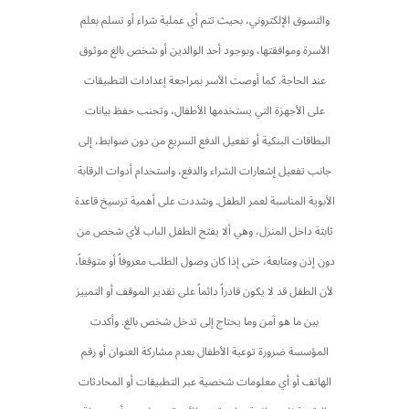
والتسوق الإلكتروني، بحيث تتم أي عملية شراء أو تسلم بعلم
الأسرة وموافقتها، وبوجود أحد الوالدين أو شخص بالغ موثوق
عند الحاجة. كما أوصت الأسر بمراجعة إعدادات التطبيقات
على الأجهزة التي يستخدمها الأطفال، وتجنب حفظ بيانات
البطاقات البنكية أو تفعيل الدفع السريع من دون ضوابط، إلى
جانب تفعيل إشعارات الشراء والدفع، واستخدام أدوات الرقابة
الأبوية المناسبة لعمر الطفل. وشددت على أهمية ترسيخ قاعدة
ثابتة داخل المنزل، وهي ألا يفتح الطفل الباب لأي شخص من
دون إذن ومتابعة، حتى إذا كان وصول الطلب معروفاً أو متوقعاً،
لأن الطفل قد لا يكون قادراً دائماً على تقدير الموقف أو التمييز
بين ما هو آمن وما يحتاج إلى تدخل شخص بالغ. وأكدت
المؤسسة ضرورة توعية الأطفال بعدم مشاركة العنوان أو رقم
الهاتف أو أي معلومات شخصية عبر التطبيقات أو المحادثات