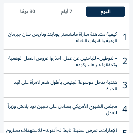
اليوم
7 أيام
30 يومًا
1
كيفية مشاهدة مباراة مانشستر يونايتد وباريس سان جيرمان
الودية والقنوات الناقلة
2
«التوطين» للباحثين عن عمل: احذروا عروض العمل الوهمية
وتحققوا عبر «الباركود»
3
هندية تدخل موسوعة غينيس بأطول شعر لامرأة على قيد
الحياة
4
مجلس الشيوخ الأمريكي يصادق على تعيين تود بلانش وزيراً
للعدل
الإمارات.. تعرض سفينة تابعة لـ«أدنوك» للاستهداف بصاروخ