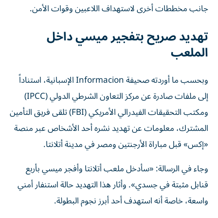
جانب مخططات أخرى لاستهداف اللاعبين وقوات الأمن.
تهديد صريح بتفجير ميسي داخل
الملعب
وبحسب ما أوردته صحيفة Informacion الإسبانية، استناداً
إلى ملفات صادرة عن مركز التعاون الشرطي الدولي (IPCC)
ومكتب التحقيقات الفيدرالي الأمريكي (FBI) تلقى فريق التأمين
المشترك، معلومات عن تهديد نشره أحد الأشخاص عبر منصة
«إكس» قبل مباراة الأرجنتين ومصر في مدينة أتلانتا.
وجاء في الرسالة: «سأدخل ملعب أتلانتا وأفجر ميسي بأربع
قنابل مثبتة في جسدي». وأثار هذا التهديد حالة استنفار أمني
واسعة، خاصة أنه استهدف أحد أبرز نجوم البطولة.