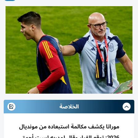
الخلاصة
موراتا يكشف مكالمة استبعاده من مونديال
2026: توقع القرار وقال لمدربه لست أحمق،