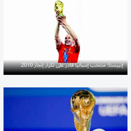
إنييستا: منتخب إسبانيا قادر على تكرار إنجاز 2010