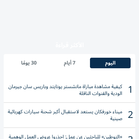
الأكثر قراءة
اليوم
7 أيام
30 يومًا
1
كيفية مشاهدة مباراة مانشستر يونايتد وباريس سان جيرمان
الودية والقنوات الناقلة
2
ميناء خورفكان يستعد لاستقبال أكبر شحنة سيارات كهربائية
صينية
«التوطين» للباحثين عن عمل: احذروا عروض العمل الوهمية