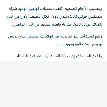
وبحسب الأرقام الرسمية، كلفت عمليات تهريب الوقود شركة
بيميكس حوالى 530 مليون دولار خلال النصف الأول من العام
2026، بزيادة 20% مقارنة بالفترة نفسها من العام الماضي.
وتقع المنشآت غير القانونية في الولايات الوسطى سان لويس
بوتوسي وهيدالغو وموريلوس.
وقالت السلطات إن الحركة المستمرة للشاحنات الداخلة
والخارجة من هذه المصافي، وبعضها تنبعث منه رائحة الوقود
أو ينقل أنابيب صناعية، كانت من المؤشرات التي لفتت
الانتباه إلى هذه النشاطات.
وفي العام 2019، أدى تشغيل موقع سري لسحب الوقود من
منشآت بيميكس في ولاية هيدالغو إلى انفجار أسفر عن مقتل
137 شخصا.