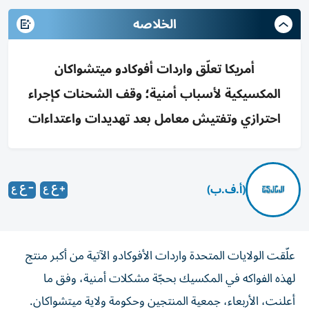
الخلاصه
أمريكا تعلّق واردات أفوكادو ميتشواكان
المكسيكية لأسباب أمنية؛ وقف الشحنات كإجراء
احترازي وتفتيش معامل بعد تهديدات واعتداءات
(أ.ف.ب)
علّقت الولايات المتحدة واردات الأفوكادو الآتية من أكبر منتج
لهذه الفواكه في المكسيك بحجّة مشكلات أمنية، وفق ما
أعلنت، الأربعاء، جمعية المنتجين وحكومة ولاية ميتشواكان.