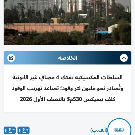
الخلاصه
السلطات المكسيكية تفكك 4 مصافٍ غير قانونية
وتُصادر نحو مليون لتر وقود؛ تصاعد تهريب الوقود
كلف بيميكس 530م$ بالنصف الأول 2026
(أ.ف.ب)