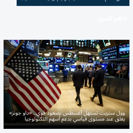
اقرأ المزيد
وول ستريت تستهل أغسطس بصعود قوي.. «داو جونز»
يغلق عند مستوى قياسي بدعم أسهم التكنولوجيا