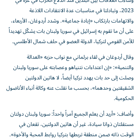
وساءت العلاقات بين البلدين منذ اندلاع الحرب في غزة في
2023، وتبادلتا في مناسبات عدة الانتقادات اللاذعة
والاتهامات بارتكاب «إبادة جماعية».
وشدد أردوغان، الأربعاء،
على أن ما تقوم به إسرائيل في سوريا ولبنان بات يشكّل تهديداً
للأمن القومي لتركيا، الدولة العضو في حلف شمال الأطلسي.
وقال أردوغان في لقاء برلماني مع نواب حزبه «العدالة
والتنمية»: «إن اعتداءات نتنياهو وعصابته على سوريا ولبنان
وصلت إلى حد بات يهدد تركيا أيضاً، لا هاتين الدولتين
الشقيقتين وحدهما»، بحسب ما نقلت عنه وكالة أنباء الأناضول
الحكومية.
وأضاف: «أريد أن يعلم الجميع أمراً واحداً: سوريا ولبنان دولتان
مستقلتان ذواتا سيادة، غير أن هاتين الدولتين، تقعان في
الوقت ذاته ضمن منطقة تربطها بتركيا روابط المحبة والأخوة».