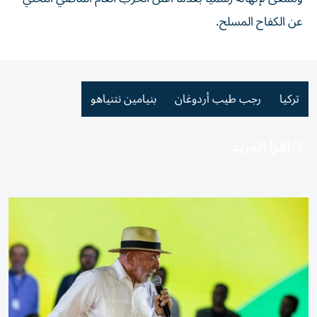
عن الكفاح المسلح.
تركيا
رجب طيب أردوغان
بنيامين نتنياهو
اقرأ المزيد