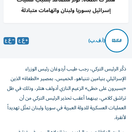
إسرائيل بسوريا ولبنان واتهامات متبادلة
(أ.ف.ب)
ذكّر الرئيس التركي، رجب طيب أردوغان رئيس الوزراء
الإسرائيلي بنيامين نتنياهو، الخميس، بمصير «الطغاة» الذين
«يسيرون على خطى» الزعيم النازي أدولف هتلر، وذلك في ظل
تراشق كلامي، بينهما أعقب تحذير الرئيس التركي من أن
العمليات العسكرية للدولة العبرية في سوريا ولبنان تمثّل تهديداً
لأنقرة.