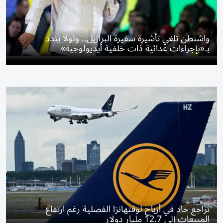
واشنطن تلغي تأشيرة سفيرة البرازيل.. ولولا يندد
بـ«بإجراءات عدائية ذات خلفية أيديولوجية»
تَراجع حاد في أرباح لوفتهانزا الفصلية رغم ارتفاع
المبيعات إلى 12.7 مليار دولار