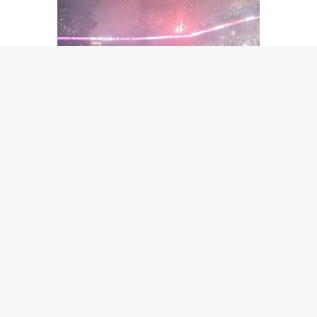
جمهور كبير
وحظي قائد المنتخب المصري ونجمه الأول باستقبال الأبطال
من آلاف المشجعين الأربعاء في مدينة طرابزون (شمال شرق
تركيا)،كما شارك الآلاف مساء الخميس في "حفل توقيع" في
ملعب النادي.
وقال صاحب القميص رقم 10 الجديد في طرابزون سبور "أينما
ذهبت، أفوز بشيء ما، أو أحاول الفوز بشيء ما... آمل أن
نتمكن من تحقيق أمور جميلة في الدوري وفي المسابقات