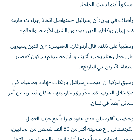
عسكرياً أينما دعت الحاجة.
وأضاف في بيان: أن إسرائيل «ستواصل اتخاذ إجراءات حازمة
ضد إيران ووكلائها الذين يهددون الشرق الأوسط والعالم».
وتعقيباً على ذلك، قال أردوغان، الخميس: «إن الذين يسيرون
على خطى هتلر يجب ألا ينسوا أن مصيرهم سيكون كمصير
الطغاة الآخرين في التاريخ».
وسبق لتركيا أن اتهمت إسرائيل بارتكاب «إبادة جماعية» في
غزة خلال الحرب. كما حذّر وزير خارجيتها، هاكان فيدان، من أمر
مماثل أيضاً في لبنان.
وخاضت أنقرة على مدى عقود صراعاً مع حزب العمال
الكردستاني راح ضحيته أكثر من 50 ألف شخص من الجانبين،
وتسعى لإنهائه رسمياً بعدما أعلن الحزب العام الماضي التخلي