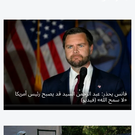
فانس يحذر: عبد الرحمن السيد قد يصبح رئيس أمريكا
«لا سمح الله» (فيديو)