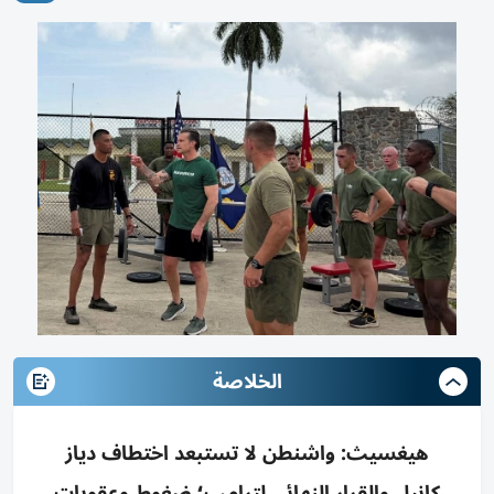
الخلاصة
هيغسيث: واشنطن لا تستبعد اختطاف دياز
كانيل والقرار النهائي لترامب؛ ضغوط وعقوبات