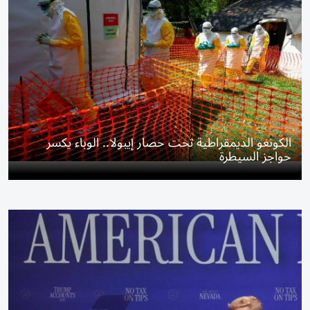
الكونغو الديمقراطية تحت حصار إيبولا.. الوباء يكسر
حواجز السيطرة