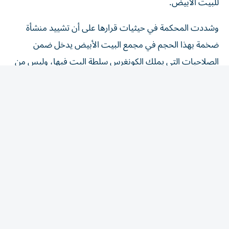
وشددت المحكمة في حيثيات قرارها على أن تشييد منشأة
ضخمة بهذا الحجم في مجمع البيت الأبيض يدخل ضمن
الصلاحيات التي يملك الكونغرس سلطة البت فيها، وليس من
اختصاص السلطة التنفيذية أن تقرره بشكل منفرد.
وفي الوقت نفسه، أوضحت المحكمة أن حكمها لا يحسم ما إذا
كان مشروع القاعة "مرغوبا" من الناحية السياسية، ولا يعني
بالضرورة استحالة تشييدها مستقبلا، وإنما يمنع الإدارة من
مواصلة أعمال البناء خلال المرحلة الحالية من التقاضي من دون
الحصول أولا على تفويض من الكونغرس.
وأرجأت المحكمة تنفيذ قرارها لمدة أسبوعين، لإتاحة الفرصة
أمام إدارة ترامب للطعن فيه أمام المحكمة العليا.
ويأتي القرار في وقت قطعت فيه أعمال مشروع القاعة، التي