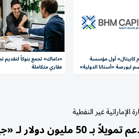
 كابيتال» أول مؤسسة
«داماك» تجمع بنوكاً لتقديم تج
ضم لبورصة «أستانا الدولية»
عقاري متكاملة
ة الإماراتية غير النفطية
ون دولار لـ «جيرالد»