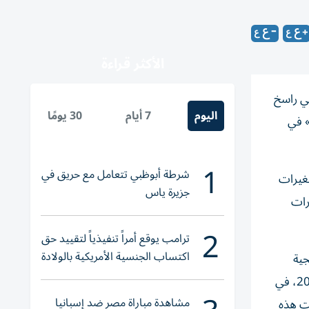
الأكثر قراءة
مي راسخ
اليوم
7 أيام
30 يومًا
استثمار. جاء ذلك خلال مشاركتها في جلسةٍ نقاشية رفيعة المستوى، ضمن فعاليات مؤتمر «تي إكس إف غلوبال 2026» في
1
شرطة أبوظبي تتعامل مع حريق في
تغيرات
جزيرة ياس
رات
2
ترامب يوقع أمراً تنفيذياً لتقييد حق
اكتساب الجنسية الأمريكية بالولادة
جية
الشركة. وأوضحت أن الشركة تعمل اليوم ضمن بيئة تجارةٍ عالمية مختلفة جذرياً عن تلك التي كانت قائمةً عند تأسيسها في عام 2018، في
مشاهدة مباراة مصر ضد إسبانيا
ت هذه