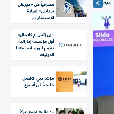
شارك
مصرفياً من «مورغان
ستانلي» لقيادة
الاستثمارات
«بي إتش إم كابيتال»
أول مؤسسة إماراتية
تنضم لبورصة «أستانا
الدولية»
مؤشر دبي الأفضل
خليجياً في أسبوع
«داماك» تجمع بنوكاً