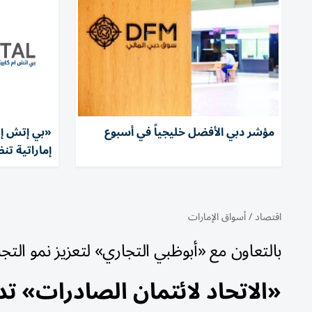
مؤشر دبي الأفضل خليجياً في أسبوع
«بي إتش إم
إماراتية تن
اقتصاد
/
أسواق الإمارات
بالتعاون مع «أبوظبي التجاري» لتعزيز نمو التجار
«الاتحاد لائتمان الصادرات» تدعم تمويلاً بـ 50 ملي