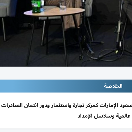
الخلاصة
وعي تؤكد في TXF Global 2026 ببراغ صعود الإمارات كمركز تجارة واستثمار ودور ائتمان الصا
عالمية وسلاسل الإمداد