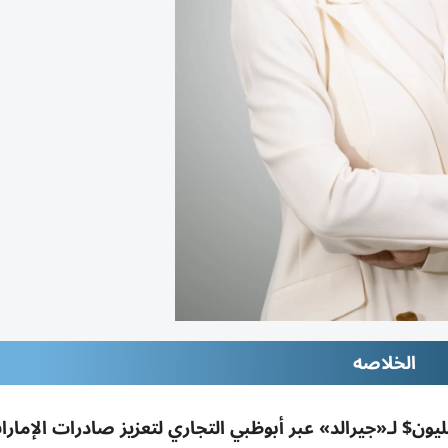
الخلاصه
تحاد لائتمان الصادرات تدعم تمويلاً تجارياً 50 مليون$ لـ«جيرالد» عبر أبوظبي التجاري لتعزيز صادرات ال