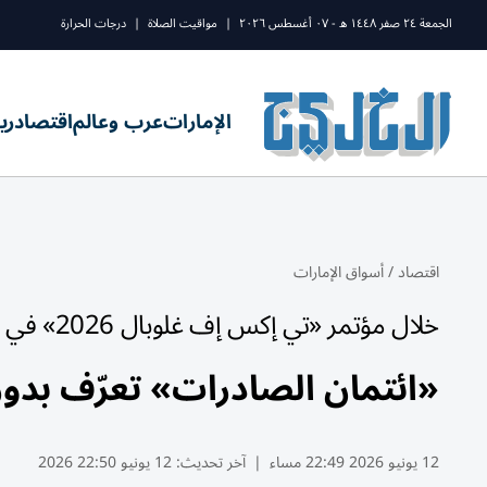
الجمعة ٢٤ صفر ١٤٤٨ ه - ٠٧ أغسطس ٢٠٢٦
|
مواقيت الصلاة
|
درجات الحرارة
الإمارات
عرب وعالم
اقتصاد
ري
اقتصاد
/
أسواق الإمارات
خلال مؤتمر «تي إكس إف غلوبال 2026» في براغ
«ائتمان الصادرات» تعرّف بدور ا
12 يونيو 2026 22:49 مساء
|
آخر تحديث:
12 يونيو 22:50 2026