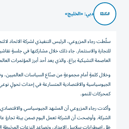
دبي: «الخليج»
سلّطت رجاء المزروعي، الرئيس التنفيذي لشركة الاتحاد لائتم
العاصمة التشيكية براغ، والذي يعد أحد أبرز المؤتمرات الع
وخلال كلمةٍ أمام مجموعةٍ من صنّاع السياسات العالميين، 
الجيوسياسية والاقتصادية المتسارعة في إحداث تحولٍ نوعي ف
كمحركات للنمو.
وأكدت رجاء المزروعي أن المشهد الجيوسياسي والاقتصادي الم
ظل اضطرابات سلاسل الإمداد، وتصاعد النزعات المرتبطة 