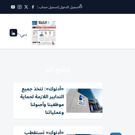
تسجيل الدخول
|
تسجيل حساب
دبي
--°
نرشح لكم
«أدنوك»: نتخذ جميع
التدابير اللازمة لحماية
موظفينا وأصولنا
وعملياتنا
«أدنوك» تستقطب