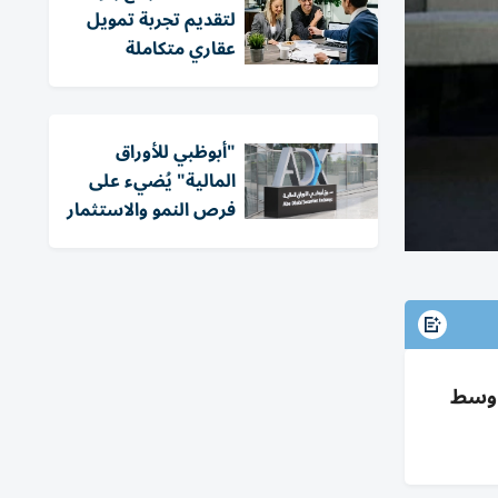
لتقديم تجربة تمويل
عقاري متكاملة
"أبوظبي للأوراق
المالية" يُضيء على
فرص النمو والاستثمار
درات وسط