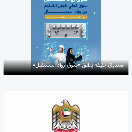
صندوق خليفة يطلق «سوق رواد المستقبل»