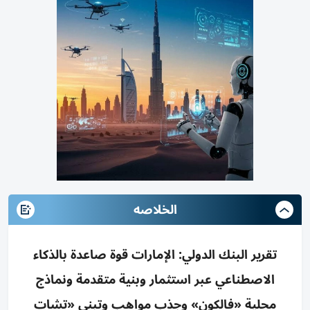
الخلاصه
تقرير البنك الدولي: الإمارات قوة صاعدة بالذكاء
الاصطناعي عبر استثمار وبنية متقدمة ونماذج
محلية «فالكون» وجذب مواهب وتبني «تشات