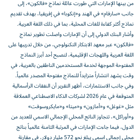
من بينها الإمارات التي طورت عائلة نماذج «فالكون»، إلى
جانب «سارفام» في الهند و«إنكوبا» في إفريقيا، بهدف تقديم
نماذج أكثر كفاءة للغات المحلية، بما في ذلك اللغة العربية.
وأشار البنك الدولي إلى أن الإمارات واصلت تطوير نماذج
«فالكون» عبر معهد الابتكار التكنولوجي، من خلال تدريبها على
اللغة العربية واللهجات الإقليمية، لتصبح أحد أبرز النماذج
المفتوحة الموجهة لخدمة المستخدمين الناطقين بالعربية، في
وقت يشهد انتشاراً متزايداً للنماذج مفتوحة المصدر عالمياً.
وفي جانب الاستثمارات، أظهر التقرير أن النفقات الرأسمالية
المتوقعة في عام 2026 لشركات الذكاء الاصطناعي العملاقة
مثل «غوغل» و«أمازون» و«ميتا» و«مايكروسوفت»
و«أوراكل»، تتجاوز الناتج المحلي الإجمالي الاسمي للعديد من
الدول، فيما جاءت الإمارات في المرتبة الثامنة عالمياً بناتج
محلي إجمالي اسمي يبلغ نحو 572 مليار دولار، في مقارنة