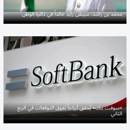
محمد بن راشد: سيبقى زايد خالداً في ذاكرة الوطن
«سوفت بنك» يُحقق أرباحاً تفوق التوقعات في الربع
الثاني