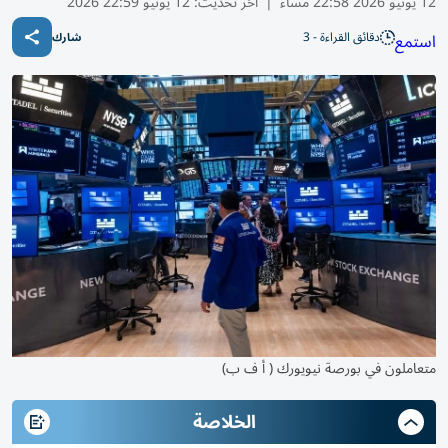
12 يونيو 2026 22:58 مساء
|
آخر تحديث:
12 يونيو 22:59 2026
دقائق القراءة - 3
استمع
شارك
متعاملون في بورصة نيويورك ( أ ف ب)
الخلاصة