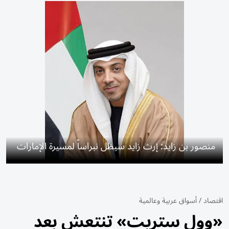
منصور بن زايد: إرث زايد سيظل نبراساً لمسيرة الإمارات
اقتصاد
/
أسواق عربية وعالمية
«وول ستريت» تنتعش بعد