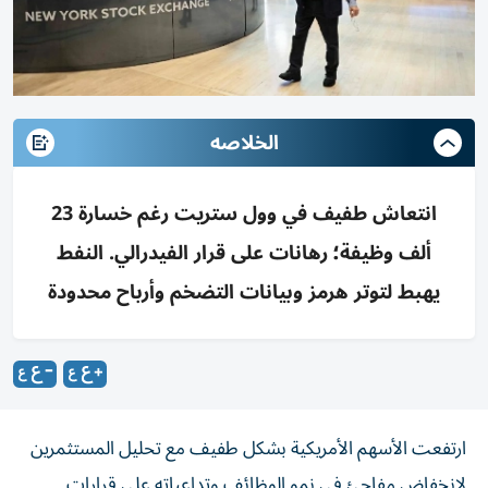
الخلاصه
انتعاش طفيف في وول ستريت رغم خسارة 23
ألف وظيفة؛ رهانات على قرار الفيدرالي. النفط
يهبط لتوتر هرمز وبيانات التضخم وأرباح محدودة
ارتفعت الأسهم الأمريكية بشكل طفيف مع تحليل المستثمرين
لانخفاض مفاجئ في نمو الوظائف وتداعياته على قرارات