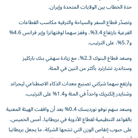
حدة الخطاب بين ​الولايات المتحدة وإيران.
وتصدّر قطاع السفر والسياحة والترفيه مكاسب القطاعات
الفرعية بارتفاع ‌3.4%، وقفز سهما لوفتهانزا وإير فرانس 4.6%
و5.7%، على الترتيب.
وصعد قطاع البنوك 2.3%، مع زيادة سهمَي بنك باركليز
وستاندرد تشارترد بأكثر من اثنين في المئة.
وارتفع سهما شركتي تصنيع معدات الذكاء الاصطناعي ليجراند
وشنايدر إلكتريك واحداً في المئة و1.4% على الترتيب.
وصعد ​سهم ‌نوفو نورديسك 0.4% بعد أن وافقت الهيئة المعنية
بالقواعد ‌التنظيمية لقطاع الأدوية في بريطانيا، أمس الخميس،
على حبوب إنقاص الوزن التي تنتجها الشركة، ما يجعل بريطانيا