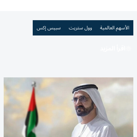
الأسهم العالمية
وول ستريت
سبيس إكس
اقرأ المزيد