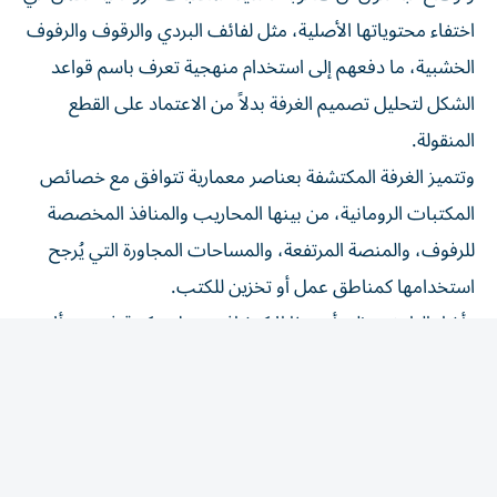
اختفاء محتوياتها الأصلية، مثل لفائف البردي والرقوف والرفوف
الخشبية، ما دفعهم إلى استخدام منهجية تعرف باسم قواعد
الشكل لتحليل تصميم الغرفة بدلاً من الاعتماد على القطع
المنقولة.
وتتميز الغرفة المكتشفة بعناصر معمارية تتوافق مع خصائص
المكتبات الرومانية، من بينها المحاريب والمنافذ المخصصة
للرفوف، والمنصة المرتفعة، والمساحات المجاورة التي يُرجح
استخدامها كمناطق عمل أو تخزين للكتب.
وأشار الباحثون إلى أن هذا الاكتشاف يجعل مكتبة فوينتي ألامو
واحدة من أفضل المكتبات الخاصة المحفوظة في العالم
الروماني، إذ تحتفظ ببنيتها المعمارية، في حين أن مكتبة
هركولانيوم الشهيرة تحتفظ بالمخطوطات المتفحمة دون المبنى
الأصلي.
وربطت الدراسة أيضاً، بشكل افتراضي، بين المكتبة وتابوت