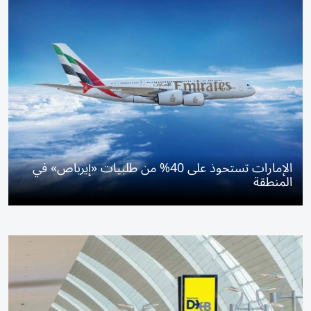
الإمارات تستحوذ على 40% من طلبيات «إيرباص» في
المنطقة