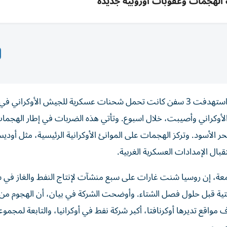
الهجمات وعقوبات أوروبية جديدة
أعلنت وزارة الدفاع الروسية، صباح أمس الجمعة، أن قواتها استهدفت 3 سفن كانت تحمل شحنات عسكرية للجيش الأوكران
تخدمها الجيش الأوكراني وأصيبت، خلال اسبوع. وتأتي هذه الضربات في إطار الهجم
حر الأسود. وتركز الهجمات على الموانئ الأوكرانية الرئيسية، مثل أوديس
ل الإمدادات العسكرية الغربية.
جمعة، ​إن روسيا شنت ‌غارات على سبع ‌منشآت لإنتاج النفط والغاز في
تحتية قبل حلول فصل الشتاء. وأوضحت الشركة في بيان، أن الهجوم من ​ب
اقع تديرها ‌أوكرنافتا، أكبر شركة ‌نفط في أوكرانيا، والتابعة ‌لمجموع