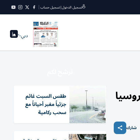
تسجيل الدخول
|
تسجيل حساب
دبي
--°
نرشح لكم
روسيا
طقس السبت غائم
جزئياً مغبر أحياناً مع
سحب ركامية
شارك