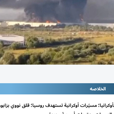
الخلاصه
رانيا؛ مسيّرات أوكرانية تستهدف روسيا؛ قلق نووي بزابوري