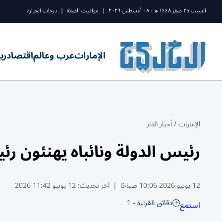
السبت ٢٥ صفر ١٤٤٨ ه - ٠٨ أغسطس ٢٠٢٦
|
مواقيت الصلاة
|
درجات الحرارة
الإمارات
عرب وعالم
اقتصاد
ري
الإمارات
/
أخبار الدار
رئيس الدولة ونائباه يهنئون رئ
12 يونيو 2026 10:06 صباحًا
|
آخر تحديث:
12 يونيو 11:42 2026
دقائق القراءة - 1
استمع