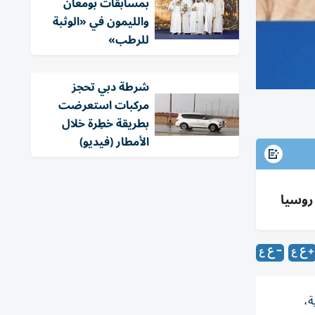
بمسابقات بومعان
والليمون في «الوثبة
للرطب»
شرطة دبي تحجز
مركبات استعرضت
بطريقة خطِرة خلال
الأمطار (فيديو)
روسيا
ة،