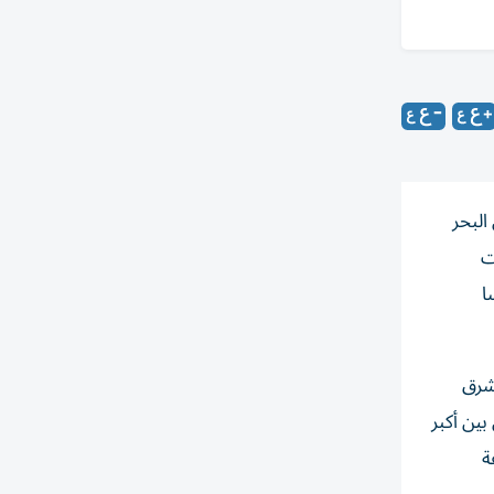
ي في البحر
ات
ا
 شرق
ين ‌أكبر
ة