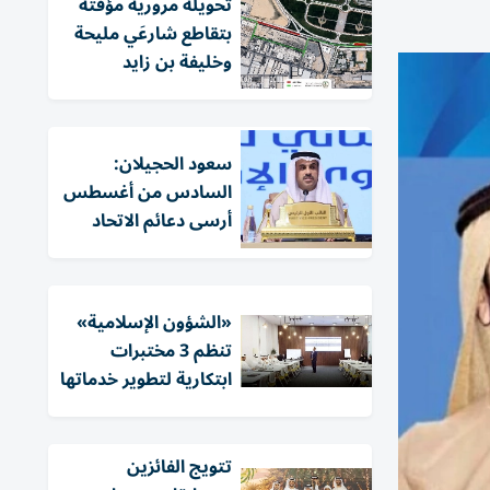
تحويلة مرورية مؤقتة
بتقاطع شارعَي مليحة
وخليفة بن زايد
سعود الحجيلان:
السادس من أغسطس
أرسى دعائم الاتحاد
«الشؤون الإسلامية»
تنظم 3 مختبرات
ابتكارية لتطوير خدماتها
تتويج الفائزين