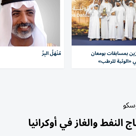
ئزين بمسابقات بومعان
مُنْهَلُ البِرِّ
ي «الوثبة للرطب»
وسكو
 النفط والغاز في أوكرانيا