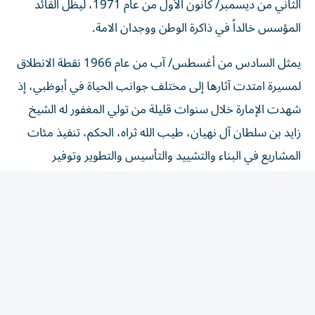
المؤسس خالداً في ذاكرة الوطن ووجدان الامة.
يمثل السادس من أغسطس/ آب من عام 1966 نقطة الانطلاق
لمسيرة امتدت آثارها إلى مختلف جوانب الحياة في أبوظبي، إذ
شهدت الإمارة خلال سنوات قليلة من تولي المغفور له الشيخ
زايد بن سلطان آل نهيان، طيب الله ثراه، الحكم، تنفيذ مئات
المشاريع في البناء والتشييد والتأسيس والتطوير وتوفير
الخدمات، شملت إقامة المساكن والتجمعات السكنية الحديثة،
وبناء المستشفيات والعيادات والمدارس والجامعات والمعاهد
والكليات، إلى جانب تنفيذ مشاريع البنية التحتية من طرق
وجسور وشبكات الكهرباء والمياه وخدمات الاتصال
والمواصلات، وغيرها من المرافق الأساسية التي أسهمت في
بناء دولة عصرية وتوفير مقومات الحياة الكريمة للمواطنين.